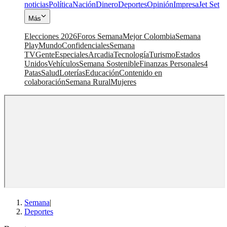
noticias
Política
Nación
Dinero
Deportes
Opinión
Impresa
Jet Set
Más
Elecciones 2026
Foros Semana
Mejor Colombia
Semana
Play
Mundo
Confidenciales
Semana
TV
Gente
Especiales
Arcadia
Tecnología
Turismo
Estados
Unidos
Vehículos
Semana Sostenible
Finanzas Personales
4
Patas
Salud
Loterías
Educación
Contenido en
colaboración
Semana Rural
Mujeres
Semana
|
Deportes