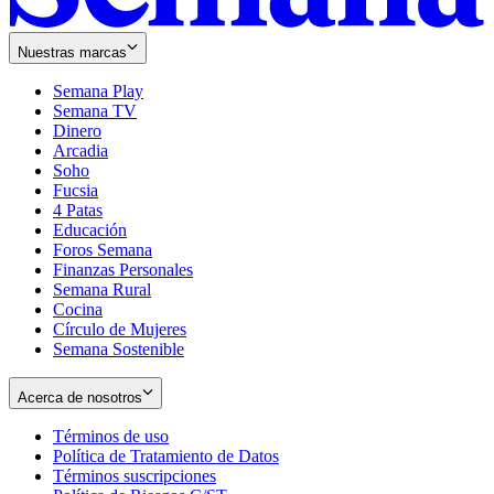
Nuestras marcas
Semana Play
Semana TV
Dinero
Arcadia
Soho
Opens
Fucsia
in
Opens
4 Patas
new
in
Educación
window
new
Foros Semana
window
Finanzas Personales
Semana Rural
Cocina
Círculo de Mujeres
Semana Sostenible
Acerca de nosotros
Términos de uso
Opens
Política de Tratamiento de Datos
in
Opens
Términos suscripciones
new
Opens
in