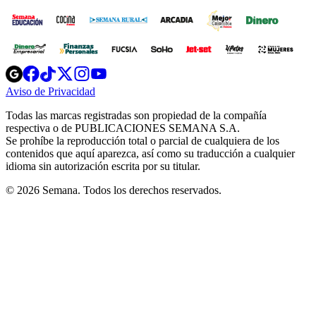
Opens
Opens
Opens
Opens
Opens
in
in
in
in
in
Aviso de Privacidad
Opens
new
new
new
new
new
in
window
window
window
window
window
Todas las marcas registradas son propiedad de la compañía
new
respectiva o de PUBLICACIONES SEMANA S.A.
window
Se prohíbe la reproducción total o parcial de cualquiera de los
contenidos que aquí aparezca, así como su traducción a cualquier
idioma sin autorización escrita por su titular.
© 2026 Semana. Todos los derechos reservados.