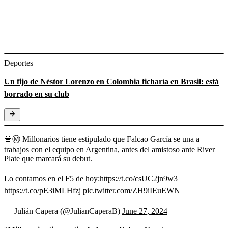
Deportes
Un fijo de Néstor Lorenzo en Colombia ficharía en Brasil: está
borrado en su club
🚨Ⓜ️ Millonarios tiene estipulado que Falcao García se una a
trabajos con el equipo en Argentina, antes del amistoso ante River
Plate que marcará su debut.
Lo contamos en el F5 de hoy:
https://t.co/csUC2jn9w3
https://t.co/pE3iMLHfzj
pic.twitter.com/ZH9iIEuEWN
— Julián Capera (@JulianCaperaB)
June 27, 2024