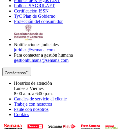
Política de Riesgos C/ST
window
in
Opens
new
Política SAGRILAFT
Opens
new
in
window
Certificación ISSN
Opens
in
window
new
TyC Plan de Gobierno
in
new
Opens
window
Protección del consumidor
new
window
in
Opens
window
new
in
window
new
window
Notificaciones judiciales
juridica@semana.com
Para contactar a gestión humana
gestionhumana@semana.com
Contáctenos
Horarios de atención
Lunes a Viernes
8:00 a.m. a 6:00 p.m.
Canales de servicio al cliente
Trabaje con nosotros
Paute con nosotros
Cookies