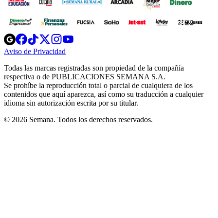
Opens
Opens
Opens
Opens
Opens
in
in
in
in
in
Aviso de Privacidad
Opens
new
new
new
new
new
in
window
window
window
window
window
Todas las marcas registradas son propiedad de la compañía
new
respectiva o de PUBLICACIONES SEMANA S.A.
window
Se prohíbe la reproducción total o parcial de cualquiera de los
contenidos que aquí aparezca, así como su traducción a cualquier
idioma sin autorización escrita por su titular.
© 2026 Semana. Todos los derechos reservados.