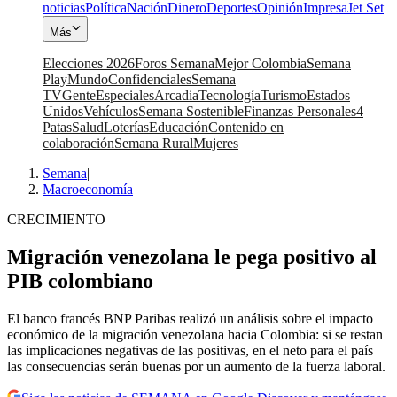
noticias
Política
Nación
Dinero
Deportes
Opinión
Impresa
Jet Set
Más
Elecciones 2026
Foros Semana
Mejor Colombia
Semana
Play
Mundo
Confidenciales
Semana
TV
Gente
Especiales
Arcadia
Tecnología
Turismo
Estados
Unidos
Vehículos
Semana Sostenible
Finanzas Personales
4
Patas
Salud
Loterías
Educación
Contenido en
colaboración
Semana Rural
Mujeres
Semana
|
Macroeconomía
CRECIMIENTO
Migración venezolana le pega positivo al
PIB colombiano
El banco francés BNP Paribas realizó un análisis sobre el impacto
económico de la migración venezolana hacia Colombia: si se restan
las implicaciones negativas de las positivas, en el neto para el país
las consecuencias serán buenas por un aumento de la fuerza laboral.