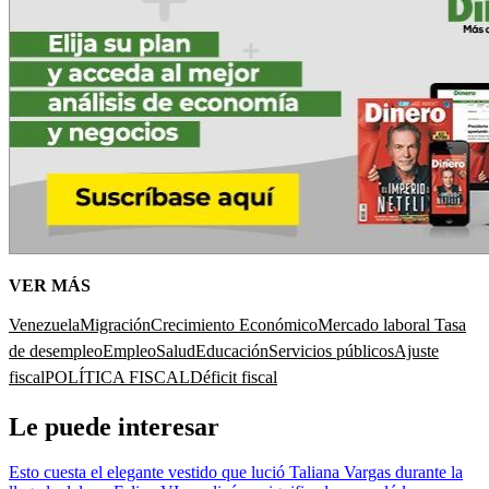
VER MÁS
Venezuela
Migración
Crecimiento Económico
Mercado laboral
Tasa
de desempleo
Empleo
Salud
Educación
Servicios públicos
Ajuste
fiscal
POLÍTICA FISCAL
Déficit fiscal
Le puede interesar
Esto cuesta el elegante vestido que lució Taliana Vargas durante la