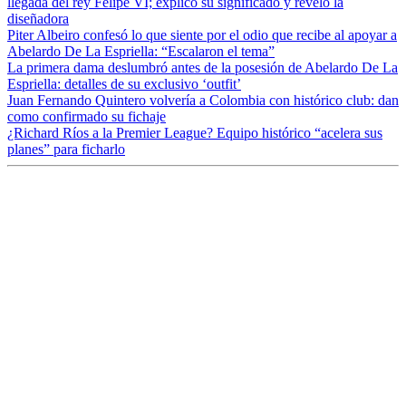
llegada del rey Felipe VI; explicó su significado y reveló la
diseñadora
Piter Albeiro confesó lo que siente por el odio que recibe al apoyar a
Abelardo De La Espriella: “Escalaron el tema”
La primera dama deslumbró antes de la posesión de Abelardo De La
Espriella: detalles de su exclusivo ‘outfit’
Juan Fernando Quintero volvería a Colombia con histórico club: dan
como confirmado su fichaje
¿Richard Ríos a la Premier League? Equipo histórico “acelera sus
planes” para ficharlo