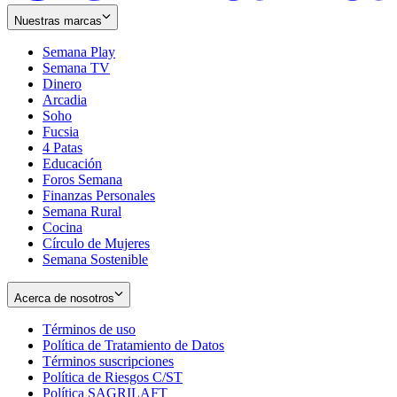
Nuestras marcas
Semana Play
Semana TV
Dinero
Arcadia
Soho
Opens
Fucsia
in
Opens
4 Patas
new
in
Educación
window
new
Foros Semana
window
Finanzas Personales
Semana Rural
Cocina
Círculo de Mujeres
Semana Sostenible
Acerca de nosotros
Términos de uso
Opens
Política de Tratamiento de Datos
in
Opens
Términos suscripciones
new
Opens
in
Política de Riesgos C/ST
window
in
Opens
new
Política SAGRILAFT
Opens
new
in
window