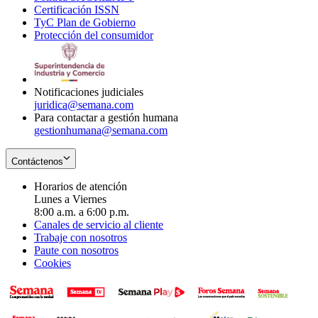
Certificación ISSN
Opens
in
window
new
TyC Plan de Gobierno
in
new
Opens
window
Protección del consumidor
new
window
in
Opens
window
new
in
window
new
window
Notificaciones judiciales
juridica@semana.com
Para contactar a gestión humana
gestionhumana@semana.com
Contáctenos
Horarios de atención
Lunes a Viernes
8:00 a.m. a 6:00 p.m.
Canales de servicio al cliente
Trabaje con nosotros
Paute con nosotros
Cookies