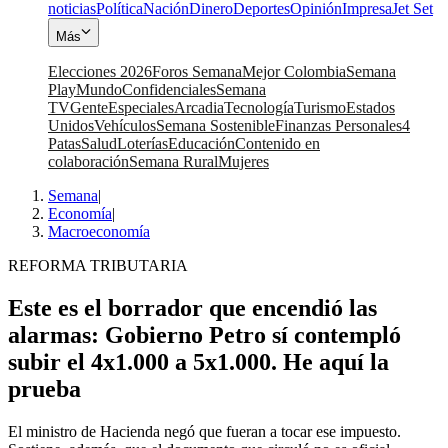
noticias
Política
Nación
Dinero
Deportes
Opinión
Impresa
Jet Set
Más
Elecciones 2026
Foros Semana
Mejor Colombia
Semana
Play
Mundo
Confidenciales
Semana
TV
Gente
Especiales
Arcadia
Tecnología
Turismo
Estados
Unidos
Vehículos
Semana Sostenible
Finanzas Personales
4
Patas
Salud
Loterías
Educación
Contenido en
colaboración
Semana Rural
Mujeres
Semana
|
Economía
|
Macroeconomía
REFORMA TRIBUTARIA
Este es el borrador que encendió las
alarmas: Gobierno Petro sí contempló
subir el 4x1.000 a 5x1.000. He aquí la
prueba
El ministro de Hacienda negó que fueran a tocar ese impuesto.