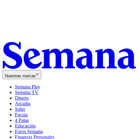
Nuestras marcas
Semana Play
Semana TV
Dinero
Arcadia
Soho
Opens
Fucsia
in
Opens
4 Patas
new
in
Educación
window
new
Foros Semana
window
Finanzas Personales