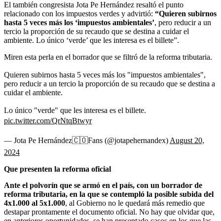
El también congresista Jota Pe Hernández resaltó el punto
relacionado con los impuestos verdes y advirtió:
“Quieren subirnos
hasta 5 veces más los ‘impuestos ambientales’
, pero reducir a un
tercio la proporción de su recaudo que se destina a cuidar el
ambiente. Lo único ‘verde’ que les interesa es el billete”.
Miren esta perla en el borrador que se filtró de la reforma tributaria.
Quieren subirnos hasta 5 veces más los "impuestos ambientales",
pero reducir a un tercio la proporción de su recaudo que se destina a
cuidar el ambiente.
Lo único "verde" que les interesa es el billete.
pic.twitter.com/QrNtqBtwyr
— Jota Pe Hernández🇨🇴Fans (@jotapehernandex)
August 20,
2024
Que presenten la reforma oficial
Ante el polvorín que se armó en el país, con un borrador de
reforma tributaria, en la que se contempló la posible subida del
4x1.000 al 5x1.000
, al Gobierno no le quedará más remedio que
destapar prontamente el documento oficial. No hay que olvidar que,
en anteriores oportunidades, se han presentado casos en los que las