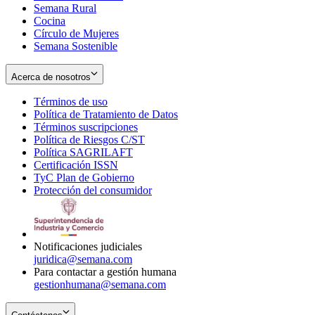
Semana Rural
Cocina
Círculo de Mujeres
Semana Sostenible
Acerca de nosotros
Términos de uso
Opens
Política de Tratamiento de Datos
in
Opens
Términos suscripciones
new
Opens
in
Política de Riesgos C/ST
window
in
Opens
new
Política SAGRILAFT
Opens
new
in
window
Certificación ISSN
Opens
in
window
new
TyC Plan de Gobierno
in
new
Opens
window
Protección del consumidor
new
window
in
Opens
window
new
in
window
new
window
Notificaciones judiciales
juridica@semana.com
Para contactar a gestión humana
gestionhumana@semana.com