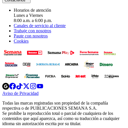
Contáctenos
Horarios de atención
Lunes a Viernes
8:00 a.m. a 6:00 p.m.
Canales de servicio al cliente
Trabaje con nosotros
Paute con nosotros
Cookies
Opens
Opens
Opens
Opens
Opens
in
in
in
in
in
Aviso de Privacidad
Opens
new
new
new
new
new
in
window
window
window
window
window
Todas las marcas registradas son propiedad de la compañía
new
respectiva o de PUBLICACIONES SEMANA S.A.
window
Se prohíbe la reproducción total o parcial de cualquiera de los
contenidos que aquí aparezca, así como su traducción a cualquier
idioma sin autorización escrita por su titular.