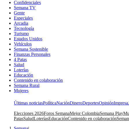
Confidenciales
Semana TV
Gente
Especiales
Arcadia
Tecnología
Turismo
Estados Unidos
Vehículos
Semana Sostenible
Finanzas Personales
4 Patas
Salud
Loterías
Educación
Contenido en colaboración
Semana Rural
Mujeres
Últimas noticias
Política
Nación
Dinero
Deportes
Opinión
Impresa
Elecciones 2026
Foros Semana
Mejor Colombia
Semana Play
Mu
Patas
Salud
Loterías
Educación
Contenido en colaboración
Seman
Semana
|