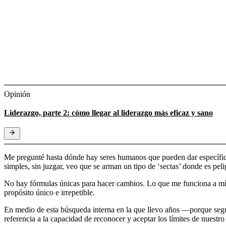
Opinión
Liderazgo, parte 2: cómo llegar al liderazgo más eficaz y sano
Me pregunté hasta dónde hay seres humanos que pueden dar específicame
simples, sin juzgar, veo que se arman un tipo de ‘sectas’ donde es peli
No hay fórmulas únicas para hacer cambios. Lo que me funciona a mí s
propósito único e irrepetible.
En medio de esta búsqueda interna en la que llevo años —porque segu
referencia a la capacidad de reconocer y aceptar los límites de nuestr