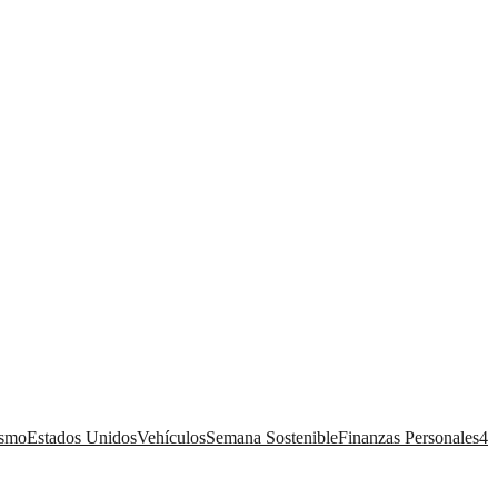
ismo
Estados Unidos
Vehículos
Semana Sostenible
Finanzas Personales
4