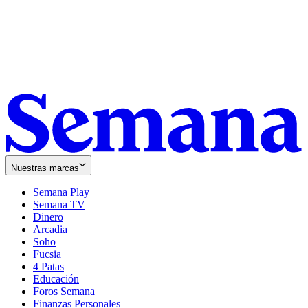
Nuestras marcas
Semana Play
Semana TV
Dinero
Arcadia
Soho
Opens
Fucsia
in
Opens
4 Patas
new
in
Educación
window
new
Foros Semana
window
Finanzas Personales