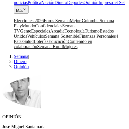
noticias
Política
Nación
Dinero
Deportes
Opinión
Impresa
Jet Set
Más
Elecciones 2026
Foros Semana
Mejor Colombia
Semana
Play
Mundo
Confidenciales
Semana
TV
Gente
Especiales
Arcadia
Tecnología
Turismo
Estados
Unidos
Vehículos
Semana Sostenible
Finanzas Personales
4
Patas
Salud
Loterías
Educación
Contenido en
colaboración
Semana Rural
Mujeres
Semana
|
Dinero
|
Opinión
OPINIÓN
José Miguel Santamaría