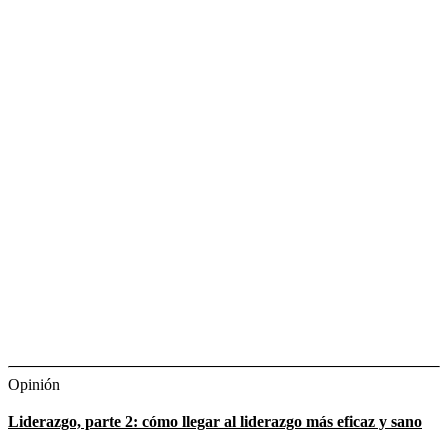
Opinión
Liderazgo, parte 2: cómo llegar al liderazgo más eficaz y sano