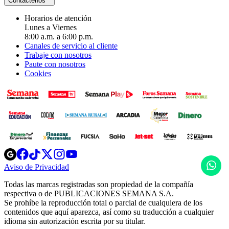
Contáctenos
Horarios de atención
Lunes a Viernes
8:00 a.m. a 6:00 p.m.
Canales de servicio al cliente
Trabaje con nosotros
Paute con nosotros
Cookies
Opens
Opens
Opens
Opens
Opens
in
in
in
in
in
H
Aviso de Privacidad
Opens
new
new
new
new
new
in
window
window
window
window
window
Todas las marcas registradas son propiedad de la compañía
new
respectiva o de PUBLICACIONES SEMANA S.A.
window
Se prohíbe la reproducción total o parcial de cualquiera de los
contenidos que aquí aparezca, así como su traducción a cualquier
idioma sin autorización escrita por su titular.