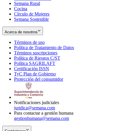
Semana Rural
Cocina
Círculo de Mujeres
Semana Sostenible
Acerca de nosotros
Términos de uso
Opens
Política de Tratamiento de Datos
in
Opens
Términos suscripciones
new
Opens
in
Política de Riesgos C/ST
window
in
Opens
new
Política SAGRILAFT
Opens
new
in
window
Certificación ISSN
Opens
in
window
new
TyC Plan de Gobierno
in
new
Opens
window
Protección del consumidor
new
window
in
Opens
window
new
in
window
new
window
Notificaciones judiciales
juridica@semana.com
Para contactar a gestión humana
gestionhumana@semana.com