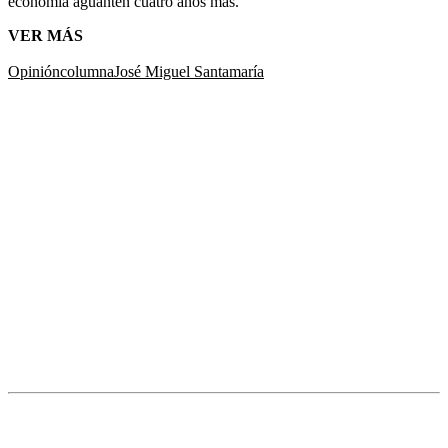
economía aguanten cuatro años más.
VER MÁS
Opinión
columna
José Miguel Santamaría