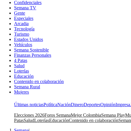
Confidenciales
Semana TV
Gente
Especiales
Arcadia
Tecnología
Turismo
Estados Unidos
Vehículos
Semana Sostenible
Finanzas Personales
4 Patas
Salud
Loterías
Educación
Contenido en colaboración
Semana Rural
Mujeres
Últimas noticias
Política
Nación
Dinero
Deportes
Opinión
Impresa
Elecciones 2026
Foros Semana
Mejor Colombia
Semana Play
Mu
Patas
Salud
Loterías
Educación
Contenido en colaboración
Seman
Semana
|