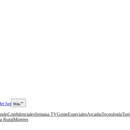
Jet Set
Más
ndo
Confidenciales
Semana TV
Gente
Especiales
Arcadia
Tecnología
Tur
a Rural
Mujeres