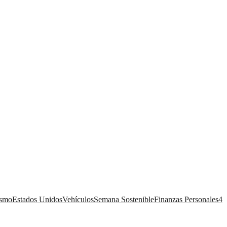
ismo
Estados Unidos
Vehículos
Semana Sostenible
Finanzas Personales
4