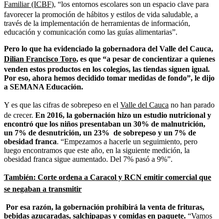
Familiar (ICBF
), “los entornos escolares son un espacio clave para
favorecer la promoción de hábitos y estilos de vida saludable, a
través de la implementación de herramientas de información,
educación y comunicación como las guías alimentarias”.
Pero lo que ha evidenciado la gobernadora del Valle del Cauca,
Dilian Francisco Toro
, es que “a pesar de concientizar a quienes
venden estos productos en los colegios, las tiendas siguen igual.
Por eso, ahora hemos decidido tomar medidas de fondo”, le dijo
a SEMANA Educación.
Y es que las cifras de sobrepeso en el
Valle del Cauca
no han parado
de crecer.
En 2016, la gobernación hizo un estudio nutricional y
encontró que los niños presentaban un 30% de malnutrición,
un 7% de desnutrición, un 23% de sobrepeso y un 7% de
obesidad franca
. “Empezamos a hacerle un seguimiento, pero
luego encontramos que este año, en la siguiente medición, la
obesidad franca sigue aumentado. Del 7% pasó a 9%”.
También: Corte ordena a Caracol y RCN emitir comercial que
se negaban a transmitir
Por esa razón, la gobernación prohibirá la venta de
frituras,
bebidas azucaradas, salchipapas y comidas en paquete.
“Vamos