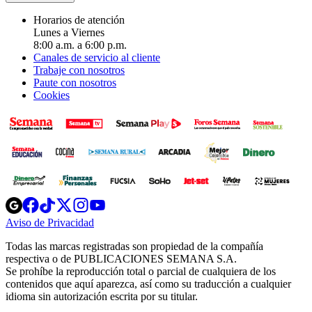
Horarios de atención
Lunes a Viernes
8:00 a.m. a 6:00 p.m.
Canales de servicio al cliente
Trabaje con nosotros
Paute con nosotros
Cookies
Opens
Opens
Opens
Opens
Opens
in
in
in
in
in
Aviso de Privacidad
Opens
new
new
new
new
new
in
window
window
window
window
window
Todas las marcas registradas son propiedad de la compañía
new
respectiva o de PUBLICACIONES SEMANA S.A.
window
Se prohíbe la reproducción total o parcial de cualquiera de los
contenidos que aquí aparezca, así como su traducción a cualquier
idioma sin autorización escrita por su titular.