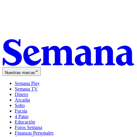
Nuestras marcas
Semana Play
Semana TV
Dinero
Arcadia
Soho
Opens
Fucsia
in
Opens
4 Patas
new
in
Educación
window
new
Foros Semana
window
Finanzas Personales