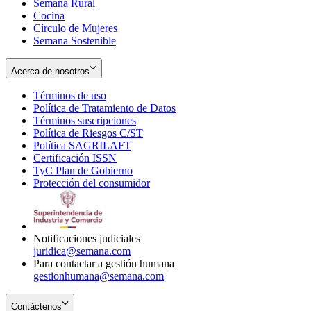
Semana Rural
Cocina
Círculo de Mujeres
Semana Sostenible
Acerca de nosotros
Términos de uso
Opens
Política de Tratamiento de Datos
in
Opens
Términos suscripciones
new
Opens
in
Política de Riesgos C/ST
window
in
Opens
new
Política SAGRILAFT
Opens
new
in
window
Certificación ISSN
Opens
in
window
new
TyC Plan de Gobierno
in
new
Opens
window
Protección del consumidor
new
window
in
Opens
window
new
in
window
new
window
Notificaciones judiciales
juridica@semana.com
Para contactar a gestión humana
gestionhumana@semana.com
Contáctenos