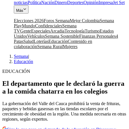
noticias
Política
Nación
Dinero
Deportes
Opinión
Impresa
Jet Set
Más
Elecciones 2026
Foros Semana
Mejor Colombia
Semana
Play
Mundo
Confidenciales
Semana
TV
Gente
Especiales
Arcadia
Tecnología
Turismo
Estados
Unidos
Vehículos
Semana Sostenible
Finanzas Personales
4
Patas
Salud
Loterías
Educación
Contenido en
colaboración
Semana Rural
Mujeres
Semana
|
Educación
EDUCACIÓN
El departamento que le declaró la guerra
a la comida chatarra en los colegios
La gobernación del Valle del Cauca prohibirá la venta de frituras,
paquetes y bebidas gaseosas en las tiendas escolares por el
crecimiento de obesidad en la región. Una medida necesaria en otras
regiones, según expertos.