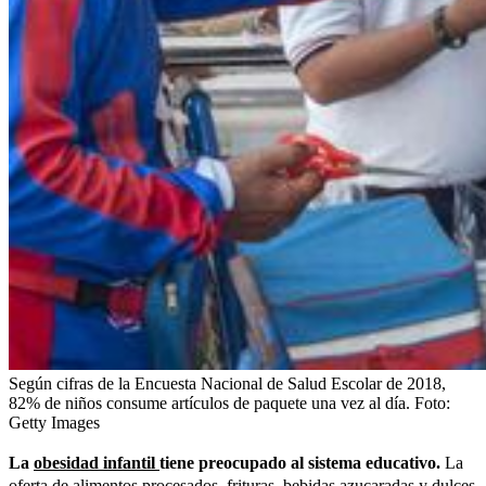
Según cifras de la Encuesta Nacional de Salud Escolar de 2018,
82% de niños consume artículos de paquete una vez al día.
Foto:
Getty Images
La
obesidad infantil
tiene preocupado al sistema educativo.
La
oferta de alimentos procesados, frituras, bebidas azucaradas y dulces