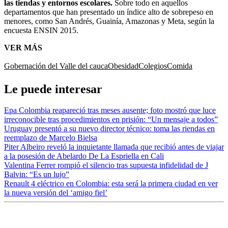
las tiendas y entornos escolares.
Sobre todo en aquellos
departamentos que han presentado un índice alto de sobrepeso en
menores, como
San Andrés, Guainía, Amazonas y Meta, según la
encuesta ENSIN 2015.
VER MÁS
Gobernación del Valle del cauca
Obesidad
Colegios
Comida
Le puede interesar
Epa Colombia reapareció tras meses ausente; foto mostró que luce
irreconocible tras procedimientos en prisión: “Un mensaje a todos”
Uruguay presentó a su nuevo director técnico: toma las riendas en
reemplazo de Marcelo Bielsa
Piter Albeiro reveló la inquietante llamada que recibió antes de viajar
a la posesión de Abelardo De La Espriella en Cali
Valentina Ferrer rompió el silencio tras supuesta infidelidad de J
Balvin: “Es un lujo”
Renault 4 eléctrico en Colombia: esta será la primera ciudad en ver
la nueva versión del ‘amigo fiel’