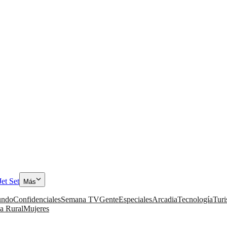
Jet Set
Más
ndo
Confidenciales
Semana TV
Gente
Especiales
Arcadia
Tecnología
Tur
a Rural
Mujeres