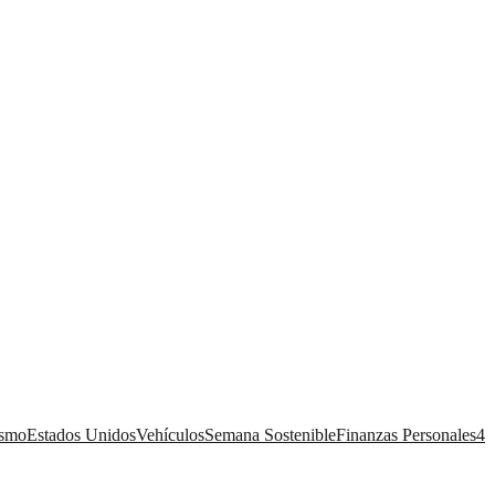
ismo
Estados Unidos
Vehículos
Semana Sostenible
Finanzas Personales
4