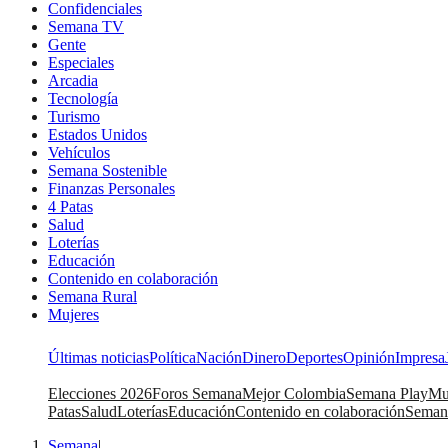
Confidenciales
Semana TV
Gente
Especiales
Arcadia
Tecnología
Turismo
Estados Unidos
Vehículos
Semana Sostenible
Finanzas Personales
4 Patas
Salud
Loterías
Educación
Contenido en colaboración
Semana Rural
Mujeres
Últimas noticias
Política
Nación
Dinero
Deportes
Opinión
Impresa
Elecciones 2026
Foros Semana
Mejor Colombia
Semana Play
Mu
Patas
Salud
Loterías
Educación
Contenido en colaboración
Seman
Semana
|