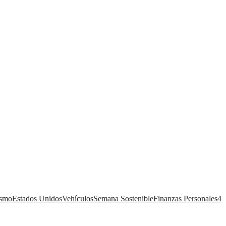
ismo
Estados Unidos
Vehículos
Semana Sostenible
Finanzas Personales
4