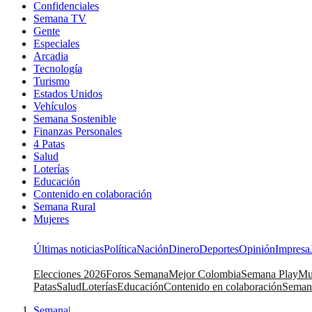
Confidenciales
Semana TV
Gente
Especiales
Arcadia
Tecnología
Turismo
Estados Unidos
Vehículos
Semana Sostenible
Finanzas Personales
4 Patas
Salud
Loterías
Educación
Contenido en colaboración
Semana Rural
Mujeres
Últimas noticias
Política
Nación
Dinero
Deportes
Opinión
Impresa
Elecciones 2026
Foros Semana
Mejor Colombia
Semana Play
Mu
Patas
Salud
Loterías
Educación
Contenido en colaboración
Seman
Semana
|