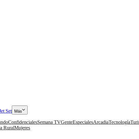
Jet Set
Más
ndo
Confidenciales
Semana TV
Gente
Especiales
Arcadia
Tecnología
Tur
a Rural
Mujeres