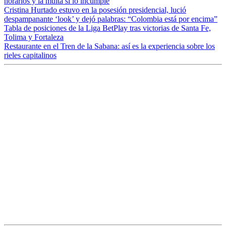
horarios y la multa si lo incumple
Cristina Hurtado estuvo en la posesión presidencial, lució
despampanante ‘look’ y dejó palabras: “Colombia está por encima”
Tabla de posiciones de la Liga BetPlay tras victorias de Santa Fe,
Tolima y Fortaleza
Restaurante en el Tren de la Sabana: así es la experiencia sobre los
rieles capitalinos