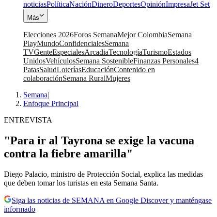
noticias
Política
Nación
Dinero
Deportes
Opinión
Impresa
Jet Set
Más
Elecciones 2026
Foros Semana
Mejor Colombia
Semana
Play
Mundo
Confidenciales
Semana
TV
Gente
Especiales
Arcadia
Tecnología
Turismo
Estados
Unidos
Vehículos
Semana Sostenible
Finanzas Personales
4
Patas
Salud
Loterías
Educación
Contenido en
colaboración
Semana Rural
Mujeres
Semana
|
Enfoque Principal
ENTREVISTA
"Para ir al Tayrona se exige la vacuna
contra la fiebre amarilla"
Diego Palacio, ministro de Protección Social, explica las medidas
que deben tomar los turistas en esta Semana Santa.
Siga las noticias de SEMANA en Google Discover y manténgase
informado