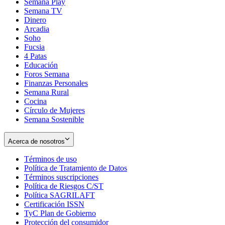
Semana Play
Semana TV
Dinero
Arcadia
Soho
Opens
Fucsia
in
Opens
4 Patas
new
in
Educación
window
new
Foros Semana
window
Finanzas Personales
Semana Rural
Cocina
Círculo de Mujeres
Semana Sostenible
Acerca de nosotros
Términos de uso
Opens
Política de Tratamiento de Datos
in
Opens
Términos suscripciones
new
Opens
in
Política de Riesgos C/ST
window
in
Opens
new
Política SAGRILAFT
Opens
new
in
window
Certificación ISSN
Opens
in
window
new
TyC Plan de Gobierno
in
new
Opens
window
Protección del consumidor
new
window
in
Opens