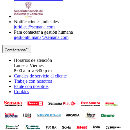
window
new
in
window
new
window
Notificaciones judiciales
juridica@semana.com
Para contactar a gestión humana
gestionhumana@semana.com
Contáctenos
Horarios de atención
Lunes a Viernes
8:00 a.m. a 6:00 p.m.
Canales de servicio al cliente
Trabaje con nosotros
Paute con nosotros
Cookies