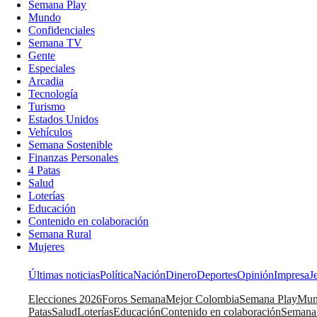
Semana Play
Mundo
Confidenciales
Semana TV
Gente
Especiales
Arcadia
Tecnología
Turismo
Estados Unidos
Vehículos
Semana Sostenible
Finanzas Personales
4 Patas
Salud
Loterías
Educación
Contenido en colaboración
Semana Rural
Mujeres
Últimas noticias
Política
Nación
Dinero
Deportes
Opinión
Impresa
J
Elecciones 2026
Foros Semana
Mejor Colombia
Semana Play
Mun
Patas
Salud
Loterías
Educación
Contenido en colaboración
Semana