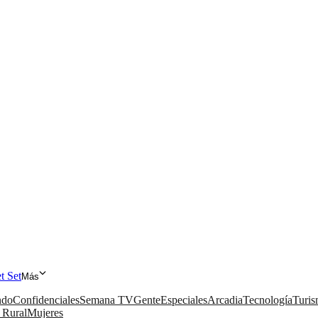
et Set
Más
do
Confidenciales
Semana TV
Gente
Especiales
Arcadia
Tecnología
Turi
 Rural
Mujeres