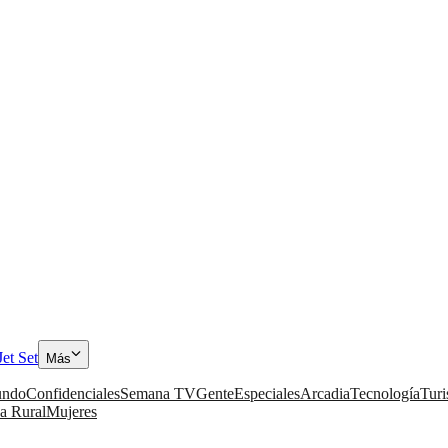
Jet Set
Más
ndo
Confidenciales
Semana TV
Gente
Especiales
Arcadia
Tecnología
Tur
a Rural
Mujeres