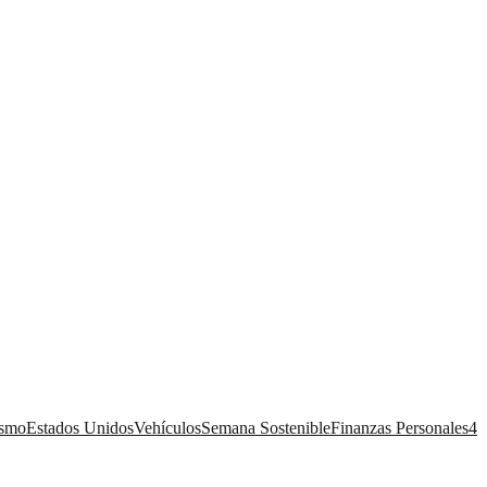
ismo
Estados Unidos
Vehículos
Semana Sostenible
Finanzas Personales
4