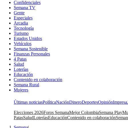
Confidenciales
Semana TV
Gente
Especiales
Arcadia
Tecnología
Turismo
Estados Unidos
Vehículos
Semana Sostenible
Finanzas Personales
4 Patas
Salud
Loterías
Educación
Contenido en colaboración
Semana Rural
Mujeres
Últimas noticias
Política
Nación
Dinero
Deportes
Opinión
Impresa
Elecciones 2026
Foros Semana
Mejor Colombia
Semana Play
Mu
Patas
Salud
Loterías
Educación
Contenido en colaboración
Seman
Semana
|