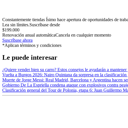
Constantemente tiendas Ísimo hace apertura de oportunidades de trabajo
Lea sin límites.
Suscríbase desde
$199.000
Renovación anual automática
Cancela en cualquier momento
Suscríbase ahora
*Aplican términos y condiciones
Le puede interesar
¿Quiere vender bien su carro? Estos consejos le ayudarán a mantener
Vuelta a Burgos 2026: Nairo Quintana da sorpresa en la clasificación 
Muerte de Jorge Messi: Real Madrid, Barcelona y Argentina hacen se
Gobierno De La Espriella condena ataque con explosivos contra peaj
Clasificación general del Tour de Polonia, etapa 6: Juan Guillermo M