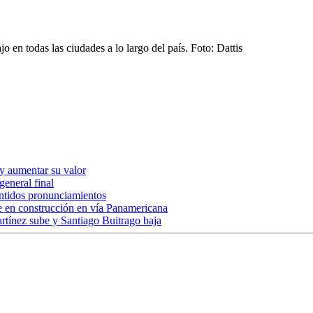
 en todas las ciudades a lo largo del país.
Foto:
Dattis
 y aumentar su valor
general final
ntidos pronunciamientos
e en construcción en vía Panamericana
artínez sube y Santiago Buitrago baja