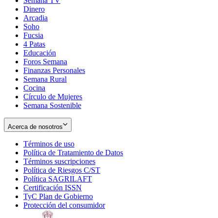
Semana TV
Dinero
Arcadia
Soho
Opens
Fucsia
in
Opens
4 Patas
new
in
Educación
window
new
Foros Semana
window
Finanzas Personales
Semana Rural
Cocina
Círculo de Mujeres
Semana Sostenible
Acerca de nosotros
Términos de uso
Opens
Política de Tratamiento de Datos
in
Opens
Términos suscripciones
new
Opens
in
Política de Riesgos C/ST
window
in
Opens
new
Política SAGRILAFT
Opens
new
in
window
Certificación ISSN
Opens
in
window
new
TyC Plan de Gobierno
in
new
Opens
window
Protección del consumidor
new
window
in
Opens
window
new
in