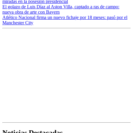
miradas en la posesión presidencial
El golazo de Luis Díaz al Aston Villa, captado a ras de campo:
nueva obra de arte con Bayern
Atlético Nacional firma un nuevo fichaje por 18 meses: pasó por el
Manchester City
Noticias Destacadas