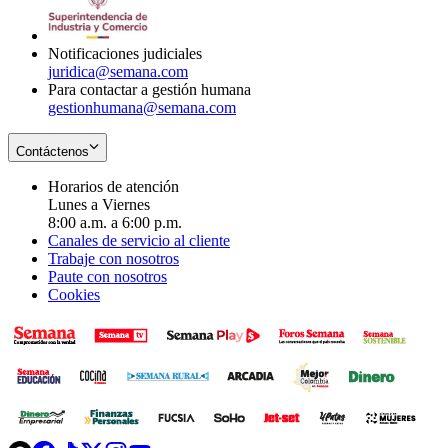
window
new
window
Notificaciones judiciales
juridica@semana.com
Para contactar a gestión humana
gestionhumana@semana.com
Contáctenos
Horarios de atención
Lunes a Viernes
8:00 a.m. a 6:00 p.m.
Canales de servicio al cliente
Trabaje con nosotros
Paute con nosotros
Cookies