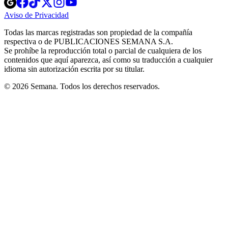
Opens
Opens
Opens
Opens
Opens
in
in
in
in
in
Aviso de Privacidad
Opens
new
new
new
new
new
in
window
window
window
window
window
Todas las marcas registradas son propiedad de la compañía
new
respectiva o de PUBLICACIONES SEMANA S.A.
window
Se prohíbe la reproducción total o parcial de cualquiera de los
contenidos que aquí aparezca, así como su traducción a cualquier
idioma sin autorización escrita por su titular.
© 2026 Semana. Todos los derechos reservados.