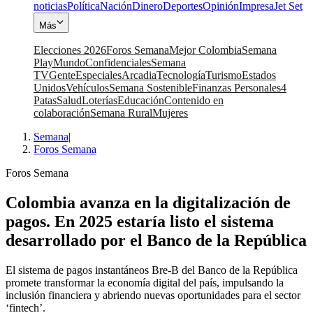
noticias
Política
Nación
Dinero
Deportes
Opinión
Impresa
Jet Set
Más
Elecciones 2026
Foros Semana
Mejor Colombia
Semana
Play
Mundo
Confidenciales
Semana
TV
Gente
Especiales
Arcadia
Tecnología
Turismo
Estados
Unidos
Vehículos
Semana Sostenible
Finanzas Personales
4
Patas
Salud
Loterías
Educación
Contenido en
colaboración
Semana Rural
Mujeres
Semana
|
Foros Semana
Foros Semana
Colombia avanza en la digitalización de
pagos. En 2025 estaría listo el sistema
desarrollado por el Banco de la República
El sistema de pagos instantáneos Bre-B del Banco de la República
promete transformar la economía digital del país, impulsando la
inclusión financiera y abriendo nuevas oportunidades para el sector
‘fintech’.