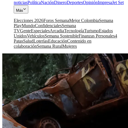
noticias
Política
Nación
Dinero
Deportes
Opinión
Impresa
Jet Set
Más
Elecciones 2026
Foros Semana
Mejor Colombia
Semana
Play
Mundo
Confidenciales
Semana
TV
Gente
Especiales
Arcadia
Tecnología
Turismo
Estados
Unidos
Vehículos
Semana Sostenible
Finanzas Personales
4
Patas
Salud
Loterías
Educación
Contenido en
colaboración
Semana Rural
Mujeres