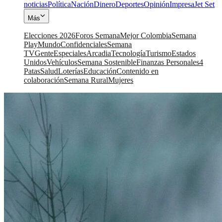
noticias
Política
Nación
Dinero
Deportes
Opinión
Impresa
Jet Set
Más
Elecciones 2026
Foros Semana
Mejor Colombia
Semana
Play
Mundo
Confidenciales
Semana
TV
Gente
Especiales
Arcadia
Tecnología
Turismo
Estados
Unidos
Vehículos
Semana Sostenible
Finanzas Personales
4
Patas
Salud
Loterías
Educación
Contenido en
colaboración
Semana Rural
Mujeres