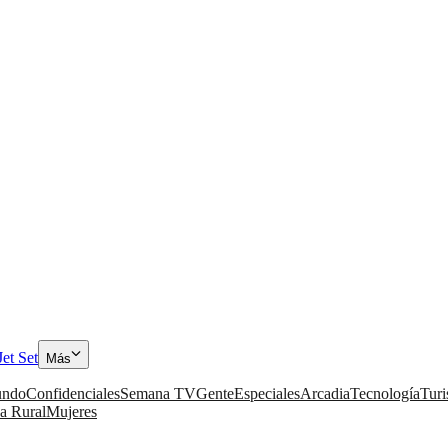
Jet Set
Más
ndo
Confidenciales
Semana TV
Gente
Especiales
Arcadia
Tecnología
Tur
a Rural
Mujeres