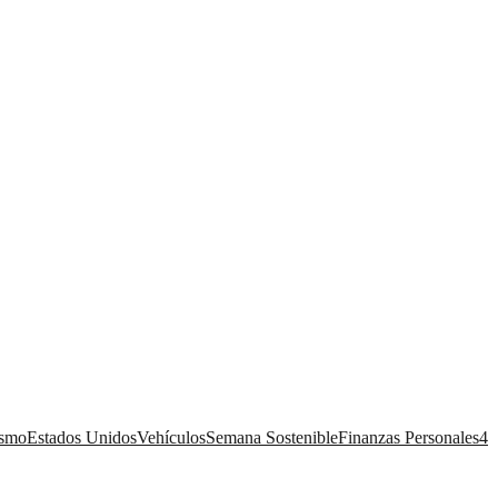
ismo
Estados Unidos
Vehículos
Semana Sostenible
Finanzas Personales
4