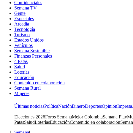
Confidenciales
Semana TV
Gente
Especiales
Arcadia
Tecnología
Turismo
Estados Unidos
Vehículos
Semana Sostenible
Finanzas Personales
4 Patas
Salud
Loterías
Educación
Contenido en colaboración
Semana Rural
Mujeres
Últimas noticias
Política
Nación
Dinero
Deportes
Opinión
Impresa
Elecciones 2026
Foros Semana
Mejor Colombia
Semana Play
Mu
Patas
Salud
Loterías
Educación
Contenido en colaboración
Seman
Semana
|