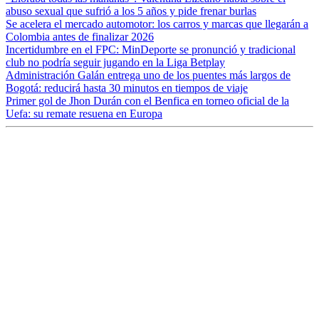
abuso sexual que sufrió a los 5 años y pide frenar burlas
Se acelera el mercado automotor: los carros y marcas que llegarán a
Colombia antes de finalizar 2026
Incertidumbre en el FPC: MinDeporte se pronunció y tradicional
club no podría seguir jugando en la Liga Betplay
Administración Galán entrega uno de los puentes más largos de
Bogotá: reducirá hasta 30 minutos en tiempos de viaje
Primer gol de Jhon Durán con el Benfica en torneo oficial de la
Uefa: su remate resuena en Europa