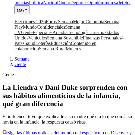
noticias
Política
Nación
Dinero
Deportes
Opinión
Impresa
Jet Set
Más
Elecciones 2026
Foros Semana
Mejor Colombia
Semana
Play
Mundo
Confidenciales
Semana
TV
Gente
Especiales
Arcadia
Tecnología
Turismo
Estados
Unidos
Vehículos
Semana Sostenible
Finanzas Personales
4
Patas
Salud
Loterías
Educación
Contenido en
colaboración
Semana Rural
Mujeres
Semana
|
Gente
Gente
La Liendra y Dani Duke sorprenden con
sus hábitos alimenticios de la infancia,
qué gran diferencia
El influencer tuvo que explicarle a su madre qué era lo que comía su
novia en la infancia, la respuesta causó risas.
Siga las últimas noticias del mundo del espectáculo en Discover y