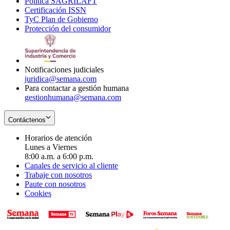
Política SAGRILAFT
Opens
new
in
window
Certificación ISSN
Opens
in
window
new
TyC Plan de Gobierno
in
new
Opens
window
Protección del consumidor
new
window
in
Opens
window
new
in
window
new
window
Notificaciones judiciales
juridica@semana.com
Para contactar a gestión humana
gestionhumana@semana.com
Contáctenos
Horarios de atención
Lunes a Viernes
8:00 a.m. a 6:00 p.m.
Canales de servicio al cliente
Trabaje con nosotros
Paute con nosotros
Cookies