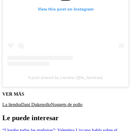
View this post on Instagram
A post shared by Liendra (@la_liendraa)
VER MÁS
La liendra
Dani Duke
pollo
Nuggets de pollo
Le puede interesar
“Lloraba todas las mañanas”: Valentina Lizcano habla sobre el