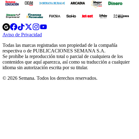
Opens
Opens
Opens
Opens
Opens
in
in
in
in
in
Aviso de Privacidad
Opens
new
new
new
new
new
in
window
window
window
window
window
Todas las marcas registradas son propiedad de la compañía
new
respectiva o de PUBLICACIONES SEMANA S.A.
window
Se prohíbe la reproducción total o parcial de cualquiera de los
contenidos que aquí aparezca, así como su traducción a cualquier
idioma sin autorización escrita por su titular.
© 2026 Semana. Todos los derechos reservados.