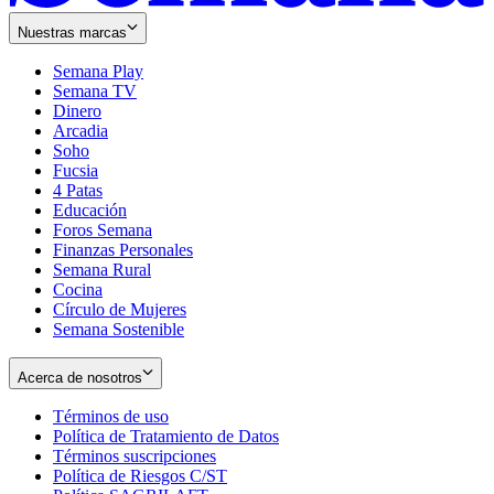
Nuestras marcas
Semana Play
Semana TV
Dinero
Arcadia
Soho
Opens
Fucsia
in
Opens
4 Patas
new
in
Educación
window
new
Foros Semana
window
Finanzas Personales
Semana Rural
Cocina
Círculo de Mujeres
Semana Sostenible
Acerca de nosotros
Términos de uso
Opens
Política de Tratamiento de Datos
in
Opens
Términos suscripciones
new
Opens
in
Política de Riesgos C/ST
window
in
Opens
new