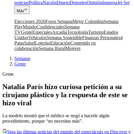
noticias
Política
Nación
Dinero
Deportes
Opinión
Impresa
Jet Set
Más
Elecciones 2026
Foros Semana
Mejor Colombia
Semana
Play
Mundo
Confidenciales
Semana
TV
Gente
Especiales
Arcadia
Tecnología
Turismo
Estados
Unidos
Vehículos
Semana Sostenible
Finanzas Personales
4
Patas
Salud
Loterías
Educación
Contenido en
colaboración
Semana Rural
Mujeres
Semana
|
Gente
Gente
Natalia París hizo curiosa petición a su
cirujano plástico y la respuesta de este se
hizo viral
La modelo mostró que el médico se negó a hacerle algún
procedimiento, porque “no necesitas más”.
Siga las últimas noticias del mundo del espectáculo en Discover y