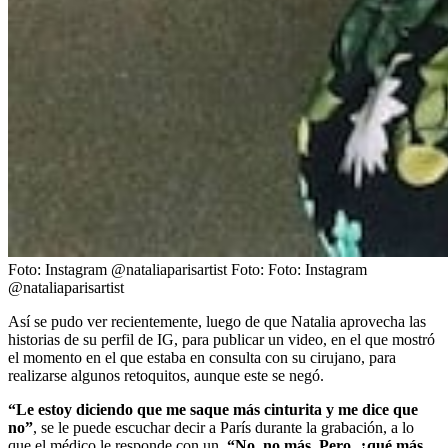
Foto: Instagram @nataliaparisartist
Foto:
Foto: Instagram
@nataliaparisartist
Así se pudo ver recientemente, luego de que Natalia aprovecha las
historias de su perfil de IG, para publicar un video, en el que mostró
el momento en el que estaba en consulta con su cirujano, para
realizarse algunos retoquitos, aunque este se negó.
“Le estoy diciendo que me saque más cinturita y me dice que
no”
, se le puede escuchar decir a París durante la grabación, a lo
que el médico le responde con un,
“No, no más. Pero, ¿qué más