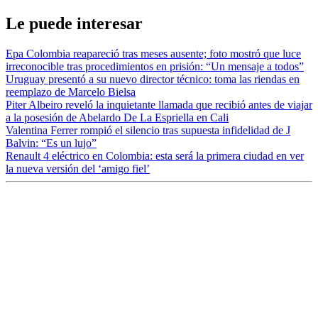
Le puede interesar
Epa Colombia reapareció tras meses ausente; foto mostró que luce
irreconocible tras procedimientos en prisión: “Un mensaje a todos”
Uruguay presentó a su nuevo director técnico: toma las riendas en
reemplazo de Marcelo Bielsa
Piter Albeiro reveló la inquietante llamada que recibió antes de viajar
a la posesión de Abelardo De La Espriella en Cali
Valentina Ferrer rompió el silencio tras supuesta infidelidad de J
Balvin: “Es un lujo”
Renault 4 eléctrico en Colombia: esta será la primera ciudad en ver
la nueva versión del ‘amigo fiel’