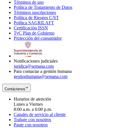
Términos de uso
Opens
Política de Tratamiento de Datos
in
Opens
Términos suscripciones
new
Opens
in
Política de Riesgos C/ST
window
in
Opens
new
Política SAGRILAFT
Opens
new
in
window
Certificación ISSN
Opens
in
window
new
TyC Plan de Gobierno
in
new
Opens
window
Protección del consumidor
new
window
in
Opens
window
new
in
window
new
window
Notificaciones judiciales
juridica@semana.com
Para contactar a gestión humana
gestionhumana@semana.com
Contáctenos
Horarios de atención
Lunes a Viernes
8:00 a.m. a 6:00 p.m.
Canales de servicio al cliente
Trabaje con nosotros
Paute con nosotros