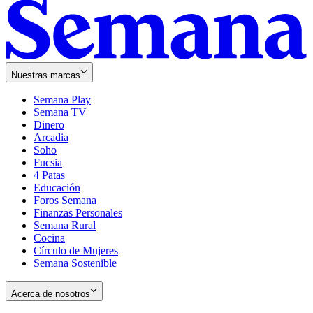
Nuestras marcas
Semana Play
Semana TV
Dinero
Arcadia
Soho
Opens
Fucsia
in
Opens
4 Patas
new
in
Educación
window
new
Foros Semana
window
Finanzas Personales
Semana Rural
Cocina
Círculo de Mujeres
Semana Sostenible
Acerca de nosotros