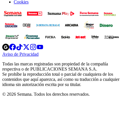
Cookies
Opens
Opens
Opens
Opens
Opens
in
in
in
in
in
Aviso de Privacidad
Opens
new
new
new
new
new
in
window
window
window
window
window
Todas las marcas registradas son propiedad de la compañía
new
respectiva o de PUBLICACIONES SEMANA S.A.
window
Se prohíbe la reproducción total o parcial de cualquiera de los
contenidos que aquí aparezca, así como su traducción a cualquier
idioma sin autorización escrita por su titular.
© 2026 Semana. Todos los derechos reservados.