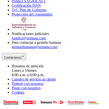
Política SAGRILAFT
Opens
new
in
window
Certificación ISSN
Opens
in
window
new
TyC Plan de Gobierno
in
new
Opens
window
Protección del consumidor
new
window
in
Opens
window
new
in
window
new
window
Notificaciones judiciales
juridica@semana.com
Para contactar a gestión humana
gestionhumana@semana.com
Contáctenos
Horarios de atención
Lunes a Viernes
8:00 a.m. a 6:00 p.m.
Canales de servicio al cliente
Trabaje con nosotros
Paute con nosotros
Cookies