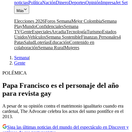
noticias
Política
Nación
Dinero
Deportes
Opinión
Impresa
Jet Set
Más
Elecciones 2026
Foros Semana
Mejor Colombia
Semana
Play
Mundo
Confidenciales
Semana
TV
Gente
Especiales
Arcadia
Tecnología
Turismo
Estados
Unidos
Vehículos
Semana Sostenible
Finanzas Personales
4
Patas
Salud
Loterías
Educación
Contenido en
colaboración
Semana Rural
Mujeres
Semana
|
Gente
POLÉMICA
Papa Francisco es el personaje del año
para revista gay
A pesar de su opinión contra el matrimonio igualitario cuando era
cardenal, The Advocate celebra los actos del sumo pontífice en el
2013.
Siga las últimas noticias del mundo del espectáculo en Discover y