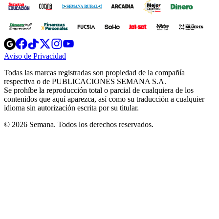
Opens
Opens
Opens
Opens
Opens
in
in
in
in
in
Aviso de Privacidad
Opens
new
new
new
new
new
in
window
window
window
window
window
Todas las marcas registradas son propiedad de la compañía
new
respectiva o de PUBLICACIONES SEMANA S.A.
window
Se prohíbe la reproducción total o parcial de cualquiera de los
contenidos que aquí aparezca, así como su traducción a cualquier
idioma sin autorización escrita por su titular.
© 2026 Semana. Todos los derechos reservados.