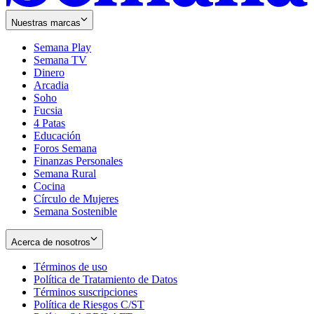
Nuestras marcas
Semana Play
Semana TV
Dinero
Arcadia
Soho
Opens
Fucsia
in
Opens
4 Patas
new
in
Educación
window
new
Foros Semana
window
Finanzas Personales
Semana Rural
Cocina
Círculo de Mujeres
Semana Sostenible
Acerca de nosotros
Términos de uso
Opens
Política de Tratamiento de Datos
in
Opens
Términos suscripciones
new
Opens
in
Política de Riesgos C/ST
window
in
Opens
new