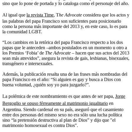
sino que lo pone de portada y lo cataloga como el personaje del año.
Al igual que
la revista Time
, T
he Advocate
considera que los actos y
las palabras del papa Francisco son suficientes para posicionarlo
como la persona más importante del 2013 y, en este caso, lo es para
la comunidad LGBT.
“Los cambios en la retórica del papa Francisco respecto a los dos
papas que le anteceden –ambos postulados en un momento u otro a
los Premios ‘Fobia’ de
The Advocate
– hacen que sus actos del 2013
sean más atrevidos”, asegura la revista de gais, lesbianas, bisexuales,
transgénero e intersexuales.
Además, la publicación resalta una de las frases más nombradas del
papa Francisco en el año: “Si alguien es gay y busca a Dios con
buena voluntad, ¿quién soy yo para juzgarlo?”.
La polémica de este nombramiento es que antes de ser papa,
Jorge
Bergoglio se opuso férreamente al matrimonio igualitario
en
Argentina. Siendo cardenal en su país, aseguró que el casamiento
entre dos personas del mismo sexo no era sólo una lucha política
sino “la pretensión destructiva al plan de Dios” y dijo que "el
matrimonio homosexual es contra Dios".