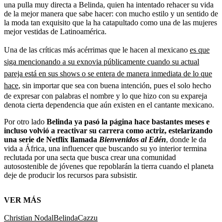
una pulla muy directa a Belinda, quien ha intentado rehacer su vida
de la mejor manera que sabe hacer: con mucho estilo y un sentido de
la moda tan exquisito que la ha catapultado como una de las mujeres
mejor vestidas de Latinoamérica.
Una de las críticas más acérrimas que le hacen al mexicano
es que
siga mencionando a su exnovia públicamente cuando su actual
pareja está en sus shows o se entera de manera inmediata de lo que
hace
, sin importar que sea con buena intención, pues el solo hecho
de expresar con palabras el nombre y lo que hizo con su expareja
denota cierta dependencia que aún existen en el cantante mexicano.
Por otro lado
Belinda ya pasó la página hace bastantes meses e
incluso volvió a reactivar su carrera como actriz, estelarizando
una serie de Netflix llamada
Bienvenidos al Edén
, donde le da
vida a África, una influencer que buscando su yo interior termina
reclutada por una secta que busca crear una comunidad
autosostenible de jóvenes que repoblarán la tierra cuando el planeta
deje de producir los recursos para subsistir.
VER MÁS
Christian Nodal
Belinda
Cazzu