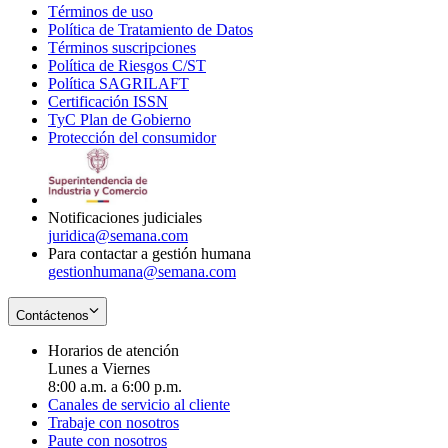
Términos de uso
Opens
Política de Tratamiento de Datos
in
Opens
Términos suscripciones
new
Opens
in
Política de Riesgos C/ST
window
in
Opens
new
Política SAGRILAFT
Opens
new
in
window
Certificación ISSN
Opens
in
window
new
TyC Plan de Gobierno
in
new
Opens
window
Protección del consumidor
new
window
in
Opens
window
new
in
window
new
window
Notificaciones judiciales
juridica@semana.com
Para contactar a gestión humana
gestionhumana@semana.com
Contáctenos
Horarios de atención
Lunes a Viernes
8:00 a.m. a 6:00 p.m.
Canales de servicio al cliente
Trabaje con nosotros
Paute con nosotros