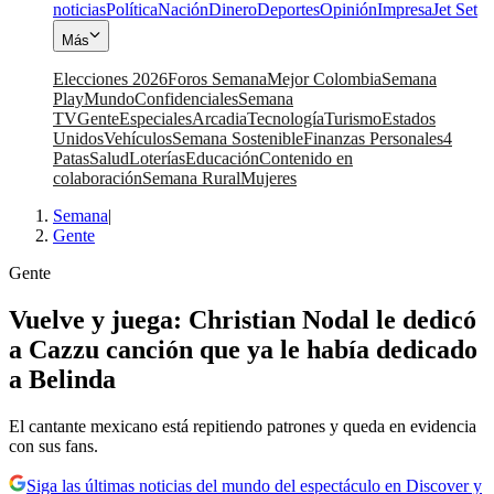
noticias
Política
Nación
Dinero
Deportes
Opinión
Impresa
Jet Set
Más
Elecciones 2026
Foros Semana
Mejor Colombia
Semana
Play
Mundo
Confidenciales
Semana
TV
Gente
Especiales
Arcadia
Tecnología
Turismo
Estados
Unidos
Vehículos
Semana Sostenible
Finanzas Personales
4
Patas
Salud
Loterías
Educación
Contenido en
colaboración
Semana Rural
Mujeres
Semana
|
Gente
Gente
Vuelve y juega: Christian Nodal le dedicó
a Cazzu canción que ya le había dedicado
a Belinda
El cantante mexicano está repitiendo patrones y queda en evidencia
con sus fans.
Siga las últimas noticias del mundo del espectáculo en Discover y