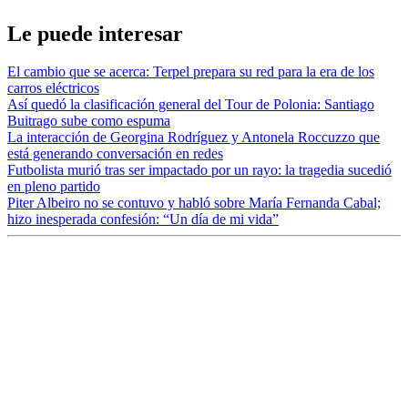
Le puede interesar
El cambio que se acerca: Terpel prepara su red para la era de los
carros eléctricos
Así quedó la clasificación general del Tour de Polonia: Santiago
Buitrago sube como espuma
La interacción de Georgina Rodríguez y Antonela Roccuzzo que
está generando conversación en redes
Futbolista murió tras ser impactado por un rayo: la tragedia sucedió
en pleno partido
Piter Albeiro no se contuvo y habló sobre María Fernanda Cabal;
hizo inesperada confesión: “Un día de mi vida”