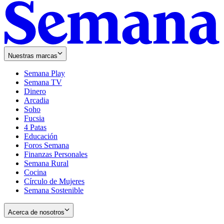
Nuestras marcas
Semana Play
Semana TV
Dinero
Arcadia
Soho
Opens
Fucsia
in
Opens
4 Patas
new
in
Educación
window
new
Foros Semana
window
Finanzas Personales
Semana Rural
Cocina
Círculo de Mujeres
Semana Sostenible
Acerca de nosotros