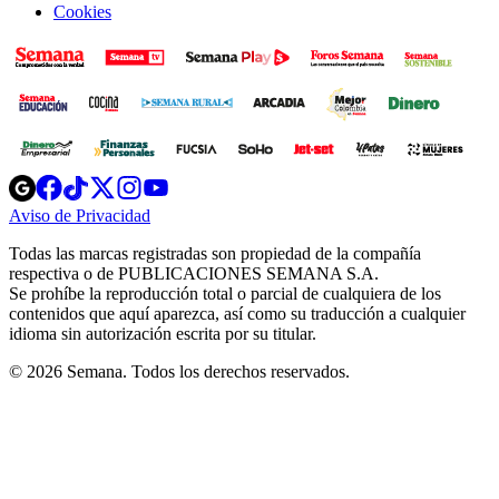
Cookies
Opens
Opens
Opens
Opens
Opens
in
in
in
in
in
Aviso de Privacidad
Opens
new
new
new
new
new
in
window
window
window
window
window
Todas las marcas registradas son propiedad de la compañía
new
respectiva o de PUBLICACIONES SEMANA S.A.
window
Se prohíbe la reproducción total o parcial de cualquiera de los
contenidos que aquí aparezca, así como su traducción a cualquier
idioma sin autorización escrita por su titular.
© 2026 Semana. Todos los derechos reservados.