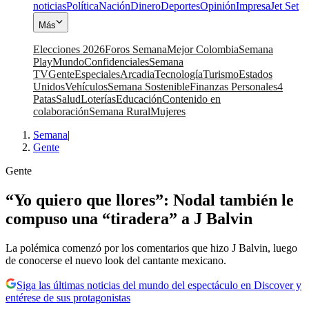
noticias
Política
Nación
Dinero
Deportes
Opinión
Impresa
Jet Set
Más
Elecciones 2026
Foros Semana
Mejor Colombia
Semana
Play
Mundo
Confidenciales
Semana
TV
Gente
Especiales
Arcadia
Tecnología
Turismo
Estados
Unidos
Vehículos
Semana Sostenible
Finanzas Personales
4
Patas
Salud
Loterías
Educación
Contenido en
colaboración
Semana Rural
Mujeres
Semana
|
Gente
Gente
“Yo quiero que llores”: Nodal también le
compuso una “tiradera” a J Balvin
La polémica comenzó por los comentarios que hizo J Balvin, luego
de conocerse el nuevo look del cantante mexicano.
Siga las últimas noticias del mundo del espectáculo en Discover y
entérese de sus protagonistas