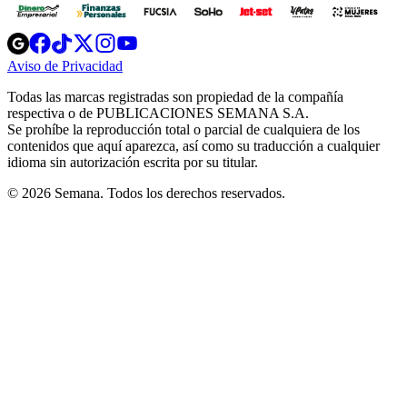
Opens
Opens
Opens
Opens
Opens
in
in
in
in
in
Aviso de Privacidad
Opens
new
new
new
new
new
in
window
window
window
window
window
Todas las marcas registradas son propiedad de la compañía
new
respectiva o de PUBLICACIONES SEMANA S.A.
window
Se prohíbe la reproducción total o parcial de cualquiera de los
contenidos que aquí aparezca, así como su traducción a cualquier
idioma sin autorización escrita por su titular.
© 2026 Semana. Todos los derechos reservados.