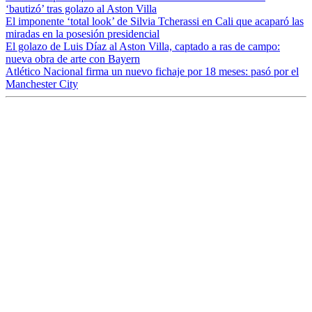
‘bautizó’ tras golazo al Aston Villa
El imponente ‘total look’ de Silvia Tcherassi en Cali que acaparó las
miradas en la posesión presidencial
El golazo de Luis Díaz al Aston Villa, captado a ras de campo:
nueva obra de arte con Bayern
Atlético Nacional firma un nuevo fichaje por 18 meses: pasó por el
Manchester City