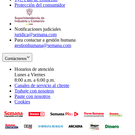
Protección del consumidor
new
window
in
Opens
window
new
in
window
new
window
Notificaciones judiciales
juridica@semana.com
Para contactar a gestión humana
gestionhumana@semana.com
Contáctenos
Horarios de atención
Lunes a Viernes
8:00 a.m. a 6:00 p.m.
Canales de servicio al cliente
Trabaje con nosotros
Paute con nosotros
Cookies