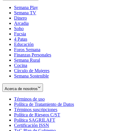
Semana Play
Semana TV
Dinero
Arcadia
Soho
Opens
Fucsia
in
Opens
4 Patas
new
in
Educación
window
new
Foros Semana
window
Finanzas Personales
Semana Rural
Cocina
Círculo de Mujeres
Semana Sostenible
Acerca de nosotros
Términos de uso
Opens
Política de Tratamiento de Datos
in
Opens
Términos suscripciones
new
Opens
in
Política de Riesgos C/ST
window
in
Opens
new
Política SAGRILAFT
Opens
new
in
window
Certificación ISSN
Opens
in
window
new
TyC Plan de Gobierno
in
new
Opens
window