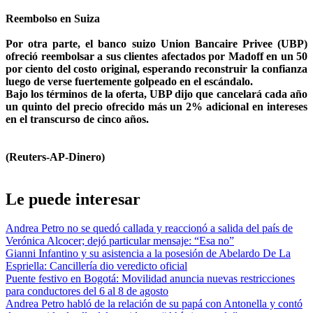
Reembolso en Suiza
Por otra parte, el banco suizo Union Bancaire Privee (UBP)
ofreció reembolsar a sus clientes afectados por Madoff en un 50
por ciento del costo original, esperando reconstruir la confianza
luego de verse fuertemente golpeado en el escándalo.
Bajo los términos de la oferta, UBP dijo que cancelará cada año
un quinto del precio ofrecido más un 2% adicional en intereses
en el transcurso de cinco años.
(Reuters-AP-Dinero)
Le puede interesar
Andrea Petro no se quedó callada y reaccionó a salida del país de
Verónica Alcocer; dejó particular mensaje: “Esa no”
Gianni Infantino y su asistencia a la posesión de Abelardo De La
Espriella: Cancillería dio veredicto oficial
Puente festivo en Bogotá: Movilidad anuncia nuevas restricciones
para conductores del 6 al 8 de agosto
Andrea Petro habló de la relación de su papá con Antonella y contó