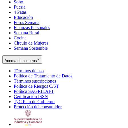
Soho
Opens
Fucsia
in
Opens
4 Patas
new
in
Educación
window
new
Foros Semana
window
Finanzas Personales
Semana Rural
Cocina
Círculo de Mujeres
Semana Sostenible
Acerca de nosotros
Términos de uso
Opens
Política de Tratamiento de Datos
in
Opens
Términos suscripciones
new
Opens
in
Política de Riesgos C/ST
window
in
Opens
new
Política SAGRILAFT
Opens
new
in
window
Certificación ISSN
Opens
in
window
new
TyC Plan de Gobierno
in
new
Opens
window
Protección del consumidor
new
window
in
Opens
window
new
in
window
new
window