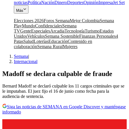
noticias
Política
Nación
Dinero
Deportes
Opinión
Impresa
Jet Set
Más
Elecciones 2026
Foros Semana
Mejor Colombia
Semana
Play
Mundo
Confidenciales
Semana
TV
Gente
Especiales
Arcadia
Tecnología
Turismo
Estados
Unidos
Vehículos
Semana Sostenible
Finanzas Personales
4
Patas
Salud
Loterías
Educación
Contenido en
colaboración
Semana Rural
Mujeres
Semana
|
Internacional
Madoff se declara culpable de fraude
Bernard Madoff se declaró culpable los 11 cargos criminales que se
le imputaban. El juez fijo el 16 de junio como fecha para la
audiencia de sentencia.
Siga las noticias de SEMANA en Google Discover y manténgase
informado