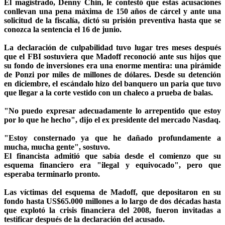
El magistrado, Denny Chin, le contestó que estas acusaciones
conllevan una pena máxima de 150 años de cárcel y ante una
solicitud de la fiscalía, dictó su prisión preventiva hasta que se
conozca la sentencia el 16 de junio.
La declaración de culpabilidad tuvo lugar tres meses después
que el FBI sostuviera que Madoff reconoció ante sus hijos que
su fondo de inversiones era una enorme mentira: una pirámide
de Ponzi por miles de millones de dólares. Desde su detención
en diciembre, el escándalo hizo del banquero un paria que tuvo
que llegar a la corte vestido con un chaleco a prueba de balas.
"No puedo expresar adecuadamente lo arrepentido que estoy
por lo que he hecho", dijo el ex presidente del mercado Nasdaq.
"Estoy consternado ya que he dañado profundamente a
mucha, mucha gente", sostuvo.
El financista admitió que sabía desde el comienzo que su
esquema financiero era "ilegal y equivocado", pero que
esperaba terminarlo pronto.
Las víctimas del esquema de Madoff, que depositaron en su
fondo hasta US$65.000 millones a lo largo de dos décadas hasta
que explotó la crisis financiera del 2008, fueron invitadas a
testificar después de la declaración del acusado.