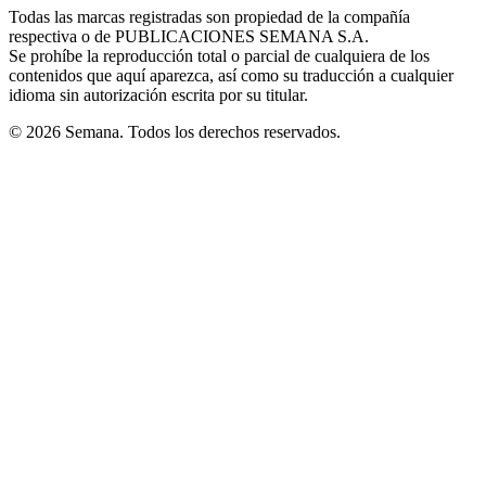
window
window
window
window
window
Todas las marcas registradas son propiedad de la compañía
new
respectiva o de PUBLICACIONES SEMANA S.A.
window
Se prohíbe la reproducción total o parcial de cualquiera de los
contenidos que aquí aparezca, así como su traducción a cualquier
idioma sin autorización escrita por su titular.
© 2026 Semana. Todos los derechos reservados.