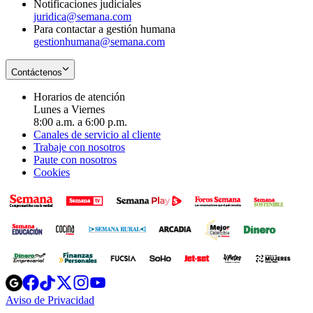
Notificaciones judiciales
juridica@semana.com
Para contactar a gestión humana
gestionhumana@semana.com
Contáctenos
Horarios de atención
Lunes a Viernes
8:00 a.m. a 6:00 p.m.
Canales de servicio al cliente
Trabaje con nosotros
Paute con nosotros
Cookies
Opens
Opens
Opens
Opens
Opens
in
in
in
in
in
Aviso de Privacidad
Opens
new
new
new
new
new
in