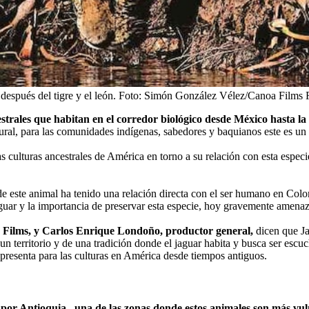
o después del tigre y el león. Foto: Simón González Vélez/Canoa Films
F
strales que habitan en el corredor biológico desde México hasta la
ltural, para las comunidades indígenas, sabedores y baquianos este es un
 culturas ancestrales de América en torno a su relación con esta espec
de este animal ha tenido una relación directa con el ser humano en Col
jaguar y la importancia de preservar esta especie, hoy gravemente amena
 Films, y Carlos Enrique Londoño, productor general,
dicen que Ja
 un territorio y de una tradición donde el jaguar habita y busca ser esc
epresenta para las culturas en América desde tiempos antiguos.
 por Antioquia –una de las zonas donde estos animales son más vu