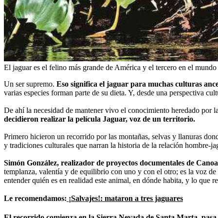
El jaguar es el felino más grande de América y el tercero en el mund
Un ser supremo.
Eso significa el jaguar para muchas culturas ance
varias especies forman parte de su dieta. Y, desde una perspectiva cu
De ahí la necesidad de mantener vivo el conocimiento heredado por las
decidieron realizar la película Jaguar, voz de un territorio.
Primero hicieron un recorrido por las montañas, selvas y llanuras don
y tradiciones culturales que narran la historia de la relación hombre-
Simón González, realizador de proyectos documentales de Canoa
templanza, valentía y de equilibrio con uno y con el otro; es la voz de
entender quién es en realidad este animal, en dónde habita, y lo que r
Le recomendamos:
¡Salvajes!: mataron a tres jaguares
El recorrido comienza en la Sierra Nevada de Santa Marta, pasa