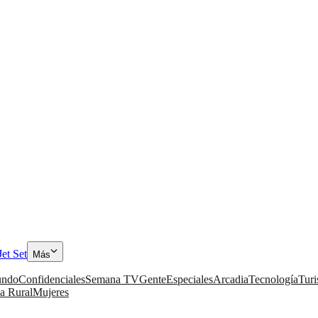
Jet Set
Más
ndo
Confidenciales
Semana TV
Gente
Especiales
Arcadia
Tecnología
Tur
a Rural
Mujeres