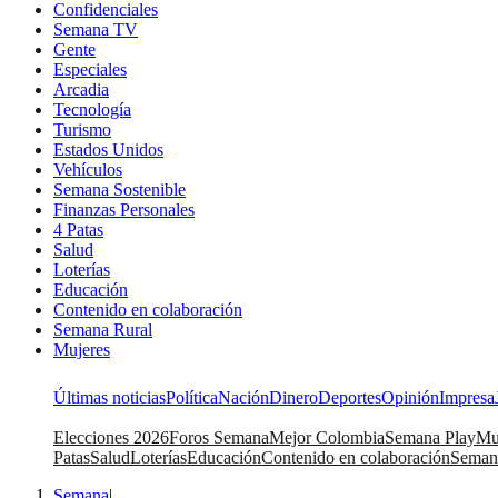
Confidenciales
Semana TV
Gente
Especiales
Arcadia
Tecnología
Turismo
Estados Unidos
Vehículos
Semana Sostenible
Finanzas Personales
4 Patas
Salud
Loterías
Educación
Contenido en colaboración
Semana Rural
Mujeres
Últimas noticias
Política
Nación
Dinero
Deportes
Opinión
Impresa
Elecciones 2026
Foros Semana
Mejor Colombia
Semana Play
Mu
Patas
Salud
Loterías
Educación
Contenido en colaboración
Seman
Semana
|