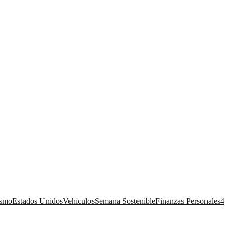
ismo
Estados Unidos
Vehículos
Semana Sostenible
Finanzas Personales
4