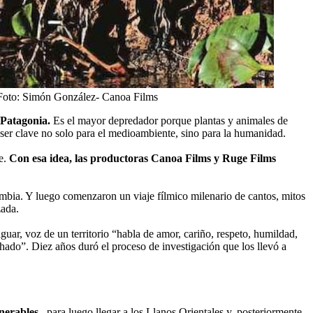
oto:
Simón González- Canoa Films
 Patagonia.
Es el mayor depredador porque plantas y animales de
 ser clave no solo para el medioambiente, sino para la humanidad.
ie.
Con esa idea, las productoras Canoa Films y Ruge Films
ombia. Y luego comenzaron un viaje fílmico milenario de cantos, mitos
zada.
guar, voz de un territorio “habla de amor, cariño, respeto, humildad,
uchado”. Diez años duró el proceso de investigación que los llevó a
lnerables–
para luego llegar a los Llanos Orientales y, posteriormente,