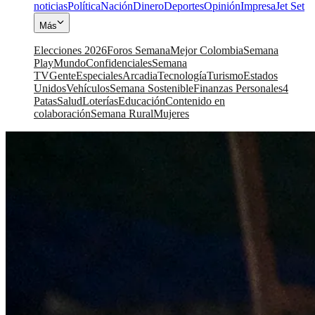
noticias
Política
Nación
Dinero
Deportes
Opinión
Impresa
Jet Set
Más
Elecciones 2026
Foros Semana
Mejor Colombia
Semana
Play
Mundo
Confidenciales
Semana
TV
Gente
Especiales
Arcadia
Tecnología
Turismo
Estados
Unidos
Vehículos
Semana Sostenible
Finanzas Personales
4
Patas
Salud
Loterías
Educación
Contenido en
colaboración
Semana Rural
Mujeres