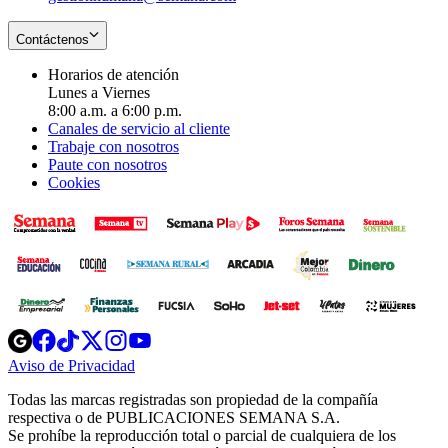
Contáctenos
Horarios de atención
Lunes a Viernes
8:00 a.m. a 6:00 p.m.
Canales de servicio al cliente
Trabaje con nosotros
Paute con nosotros
Cookies
Opens
Opens
Opens
Opens
Opens
in
in
in
in
in
Aviso de Privacidad
Opens
new
new
new
new
new
in
window
window
window
window
window
Todas las marcas registradas son propiedad de la compañía
new
respectiva o de PUBLICACIONES SEMANA S.A.
window
Se prohíbe la reproducción total o parcial de cualquiera de los