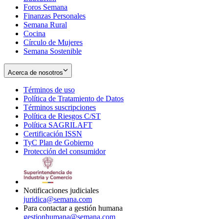
Foros Semana
window
Finanzas Personales
Semana Rural
Cocina
Círculo de Mujeres
Semana Sostenible
Acerca de nosotros
Términos de uso
Opens
Política de Tratamiento de Datos
in
Opens
Términos suscripciones
new
Opens
in
Política de Riesgos C/ST
window
in
Opens
new
Política SAGRILAFT
Opens
new
in
window
Certificación ISSN
Opens
in
window
new
TyC Plan de Gobierno
in
new
Opens
window
Protección del consumidor
new
window
in
Opens
window
new
in
window
new
window
Notificaciones judiciales
juridica@semana.com
Para contactar a gestión humana
gestionhumana@semana.com