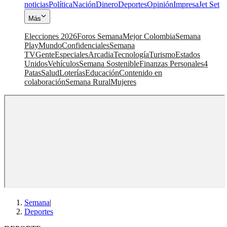
noticias
Política
Nación
Dinero
Deportes
Opinión
Impresa
Jet Set
Más
Elecciones 2026
Foros Semana
Mejor Colombia
Semana
Play
Mundo
Confidenciales
Semana
TV
Gente
Especiales
Arcadia
Tecnología
Turismo
Estados
Unidos
Vehículos
Semana Sostenible
Finanzas Personales
4
Patas
Salud
Loterías
Educación
Contenido en
colaboración
Semana Rural
Mujeres
Semana
|
Deportes