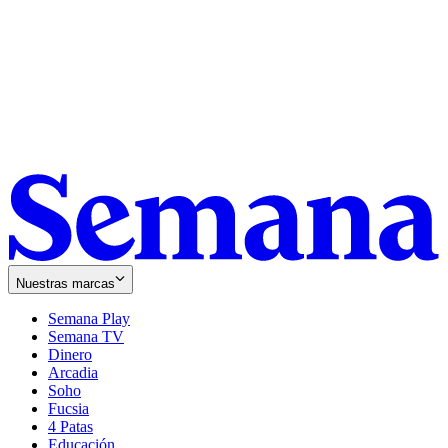
Nuestras marcas
Semana Play
Semana TV
Dinero
Arcadia
Soho
Opens
Fucsia
in
Opens
4 Patas
new
in
Educación
window
new