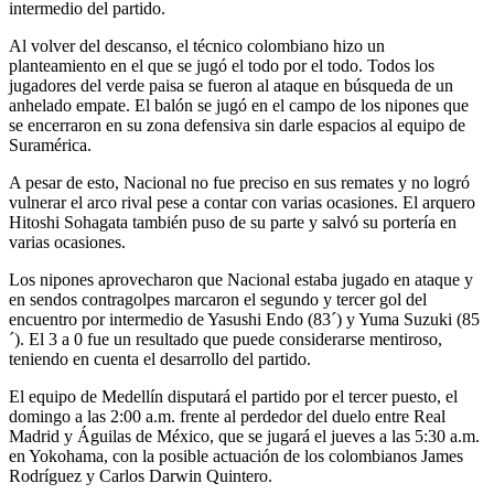
intermedio del partido.
Al volver del descanso, el técnico colombiano hizo un
planteamiento en el que se jugó el todo por el todo. Todos los
jugadores del verde paisa se fueron al ataque en búsqueda de un
anhelado empate. El balón se jugó en el campo de los nipones que
se encerraron en su zona defensiva sin darle espacios al equipo de
Suramérica.
A pesar de esto, Nacional no fue preciso en sus remates y no logró
vulnerar el arco rival pese a contar con varias ocasiones. El arquero
Hitoshi Sohagata también puso de su parte y salvó su portería en
varias ocasiones.
Los nipones aprovecharon que Nacional estaba jugado en ataque y
en sendos contragolpes marcaron el segundo y tercer gol del
encuentro por intermedio de Yasushi Endo (83´) y Yuma Suzuki (85
´). El 3 a 0 fue un resultado que puede considerarse mentiroso,
teniendo en cuenta el desarrollo del partido.
El equipo de Medellín disputará el partido por el tercer puesto, el
domingo a las 2:00 a.m. frente al perdedor del duelo entre Real
Madrid y Águilas de México, que se jugará el jueves a las 5:30 a.m.
en Yokohama, con la posible actuación de los colombianos James
Rodríguez y Carlos Darwin Quintero.