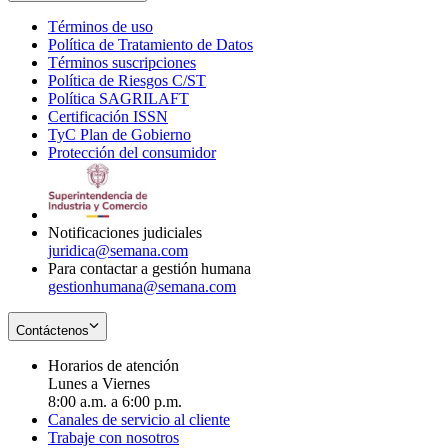
Términos de uso
Opens
Política de Tratamiento de Datos
in
Opens
Términos suscripciones
new
Opens
in
Política de Riesgos C/ST
window
in
Opens
new
Política SAGRILAFT
Opens
new
in
window
Certificación ISSN
Opens
in
window
new
TyC Plan de Gobierno
in
new
Opens
window
Protección del consumidor
new
window
in
Opens
window
new
in
window
new
window
Notificaciones judiciales
juridica@semana.com
Para contactar a gestión humana
gestionhumana@semana.com
Contáctenos
Horarios de atención
Lunes a Viernes
8:00 a.m. a 6:00 p.m.
Canales de servicio al cliente
Trabaje con nosotros