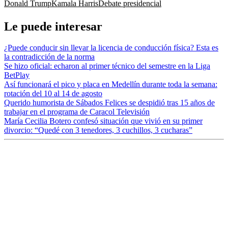
Donald Trump
Kamala Harris
Debate presidencial
Le puede interesar
¿Puede conducir sin llevar la licencia de conducción física? Esta es
la contradicción de la norma
Se hizo oficial: echaron al primer técnico del semestre en la Liga
BetPlay
Así funcionará el pico y placa en Medellín durante toda la semana:
rotación del 10 al 14 de agosto
Querido humorista de Sábados Felices se despidió tras 15 años de
trabajar en el programa de Caracol Televisión
María Cecilia Botero confesó situación que vivió en su primer
divorcio: “Quedé con 3 tenedores, 3 cuchillos, 3 cucharas”