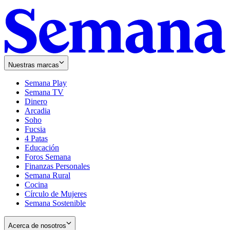
Nuestras marcas
Semana Play
Semana TV
Dinero
Arcadia
Soho
Opens
Fucsia
in
Opens
4 Patas
new
in
Educación
window
new
Foros Semana
window
Finanzas Personales
Semana Rural
Cocina
Círculo de Mujeres
Semana Sostenible
Acerca de nosotros