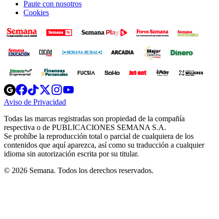
Paute con nosotros
Cookies
Opens
Opens
Opens
Opens
Opens
in
in
in
in
in
Aviso de Privacidad
Opens
new
new
new
new
new
in
window
window
window
window
window
Todas las marcas registradas son propiedad de la compañía
new
respectiva o de PUBLICACIONES SEMANA S.A.
window
Se prohíbe la reproducción total o parcial de cualquiera de los
contenidos que aquí aparezca, así como su traducción a cualquier
idioma sin autorización escrita por su titular.
© 2026 Semana. Todos los derechos reservados.