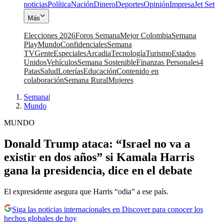
noticias
Política
Nación
Dinero
Deportes
Opinión
Impresa
Jet Set
Más
Elecciones 2026
Foros Semana
Mejor Colombia
Semana
Play
Mundo
Confidenciales
Semana
TV
Gente
Especiales
Arcadia
Tecnología
Turismo
Estados
Unidos
Vehículos
Semana Sostenible
Finanzas Personales
4
Patas
Salud
Loterías
Educación
Contenido en
colaboración
Semana Rural
Mujeres
Semana
|
Mundo
MUNDO
Donald Trump ataca: “Israel no va a
existir en dos años” si Kamala Harris
gana la presidencia, dice en el debate
El expresidente asegura que Harris “odia” a ese país.
Siga las noticias internacionales en Discover para conocer los
hechos globales de hoy