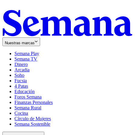
Nuestras marcas
Semana Play
Semana TV
Dinero
Arcadia
Soho
Opens
Fucsia
in
Opens
4 Patas
new
in
Educación
window
new
Foros Semana
window
Finanzas Personales
Semana Rural
Cocina
Círculo de Mujeres
Semana Sostenible