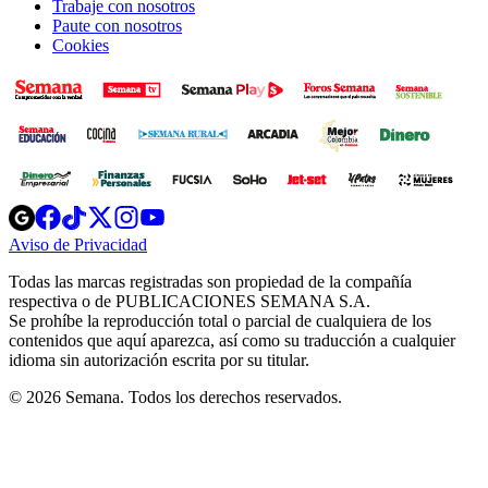
Trabaje con nosotros
Paute con nosotros
Cookies
Opens
Opens
Opens
Opens
Opens
in
in
in
in
in
Aviso de Privacidad
Opens
new
new
new
new
new
in
window
window
window
window
window
Todas las marcas registradas son propiedad de la compañía
new
respectiva o de PUBLICACIONES SEMANA S.A.
window
Se prohíbe la reproducción total o parcial de cualquiera de los
contenidos que aquí aparezca, así como su traducción a cualquier
idioma sin autorización escrita por su titular.
© 2026 Semana. Todos los derechos reservados.