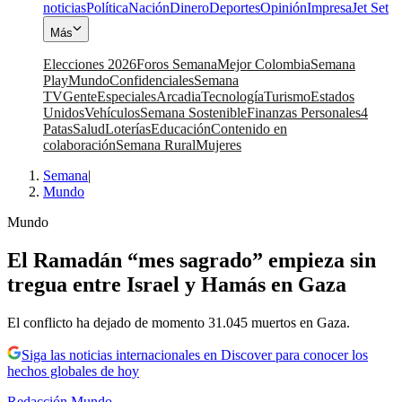
noticias
Política
Nación
Dinero
Deportes
Opinión
Impresa
Jet Set
Más
Elecciones 2026
Foros Semana
Mejor Colombia
Semana
Play
Mundo
Confidenciales
Semana
TV
Gente
Especiales
Arcadia
Tecnología
Turismo
Estados
Unidos
Vehículos
Semana Sostenible
Finanzas Personales
4
Patas
Salud
Loterías
Educación
Contenido en
colaboración
Semana Rural
Mujeres
Semana
|
Mundo
Mundo
El Ramadán “mes sagrado” empieza sin
tregua entre Israel y Hamás en Gaza
El conflicto ha dejado de momento 31.045 muertos en Gaza.
Siga las noticias internacionales en Discover para conocer los
hechos globales de hoy
Redacción Mundo