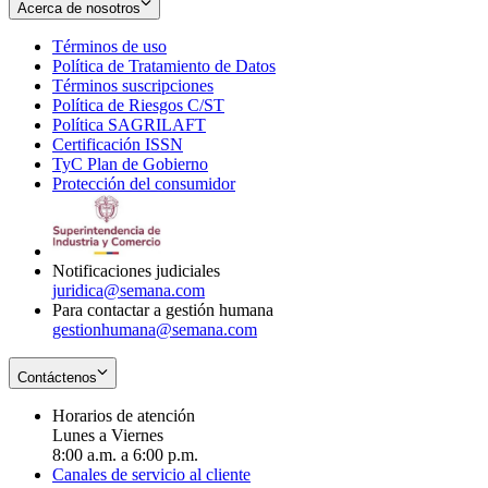
Acerca de nosotros
Términos de uso
Opens
Política de Tratamiento de Datos
in
Opens
Términos suscripciones
new
Opens
in
Política de Riesgos C/ST
window
in
Opens
new
Política SAGRILAFT
Opens
new
in
window
Certificación ISSN
Opens
in
window
new
TyC Plan de Gobierno
in
new
Opens
window
Protección del consumidor
new
window
in
Opens
window
new
in
window
new
window
Notificaciones judiciales
juridica@semana.com
Para contactar a gestión humana
gestionhumana@semana.com
Contáctenos
Horarios de atención
Lunes a Viernes
8:00 a.m. a 6:00 p.m.
Canales de servicio al cliente