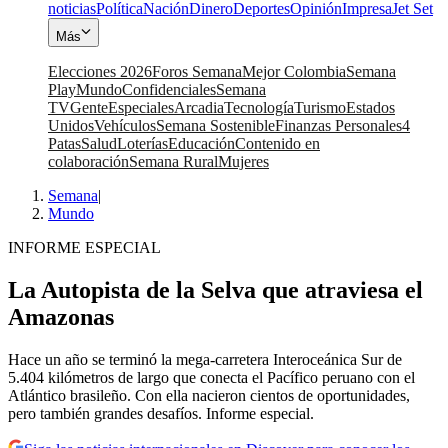
noticias
Política
Nación
Dinero
Deportes
Opinión
Impresa
Jet Set
Más
Elecciones 2026
Foros Semana
Mejor Colombia
Semana
Play
Mundo
Confidenciales
Semana
TV
Gente
Especiales
Arcadia
Tecnología
Turismo
Estados
Unidos
Vehículos
Semana Sostenible
Finanzas Personales
4
Patas
Salud
Loterías
Educación
Contenido en
colaboración
Semana Rural
Mujeres
Semana
|
Mundo
INFORME ESPECIAL
La Autopista de la Selva que atraviesa el
Amazonas
Hace un año se terminó la mega-carretera Interoceánica Sur de
5.404 kilómetros de largo que conecta el Pacífico peruano con el
Atlántico brasileño. Con ella nacieron cientos de oportunidades,
pero también grandes desafíos. Informe especial.