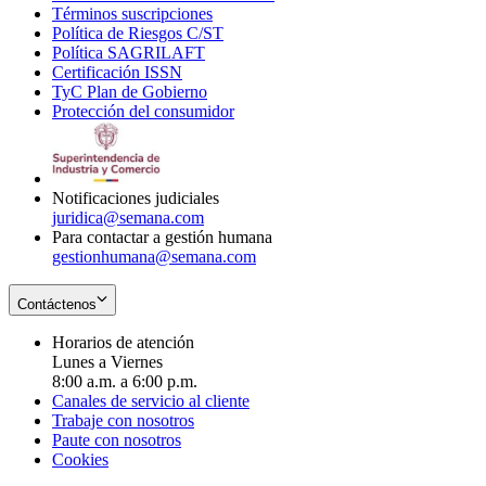
Términos suscripciones
new
Opens
in
Política de Riesgos C/ST
window
in
Opens
new
Política SAGRILAFT
Opens
new
in
window
Certificación ISSN
Opens
in
window
new
TyC Plan de Gobierno
in
new
Opens
window
Protección del consumidor
new
window
in
Opens
window
new
in
window
new
window
Notificaciones judiciales
juridica@semana.com
Para contactar a gestión humana
gestionhumana@semana.com
Contáctenos
Horarios de atención
Lunes a Viernes
8:00 a.m. a 6:00 p.m.
Canales de servicio al cliente
Trabaje con nosotros
Paute con nosotros
Cookies