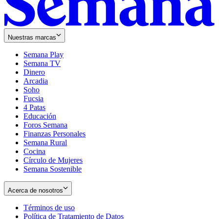
Nuestras marcas
Semana Play
Semana TV
Dinero
Arcadia
Soho
Opens
Fucsia
in
Opens
4 Patas
new
in
Educación
window
new
Foros Semana
window
Finanzas Personales
Semana Rural
Cocina
Círculo de Mujeres
Semana Sostenible
Acerca de nosotros
Términos de uso
Opens
Política de Tratamiento de Datos
in
Opens