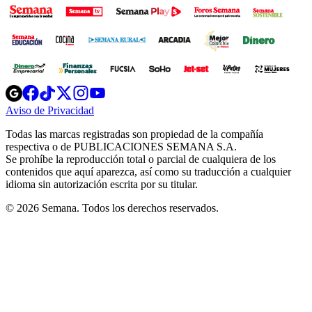
Opens
Opens
Opens
Opens
Opens
in
in
in
in
in
Aviso de Privacidad
Opens
new
new
new
new
new
in
window
window
window
window
window
Todas las marcas registradas son propiedad de la compañía
new
respectiva o de PUBLICACIONES SEMANA S.A.
window
Se prohíbe la reproducción total o parcial de cualquiera de los
contenidos que aquí aparezca, así como su traducción a cualquier
idioma sin autorización escrita por su titular.
© 2026 Semana. Todos los derechos reservados.