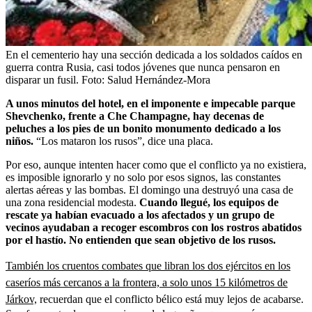
En el cementerio hay una sección dedicada a los soldados caídos en
guerra contra Rusia, casi todos jóvenes que nunca pensaron en
disparar un fusil.
Foto:
Salud Hernández-Mora
A unos minutos del hotel, en el imponente e impecable parque
Shevchenko, frente a Che Champagne, hay decenas de
peluches a los pies de un bonito monumento dedicado a los
niños.
“Los mataron los rusos”, dice una placa.
Por eso, aunque intenten hacer como que el conflicto ya no existiera,
es imposible ignorarlo y no solo por esos signos, las constantes
alertas aéreas y las bombas. El domingo una destruyó una casa de
una zona residencial modesta.
Cuando llegué, los equipos de
rescate ya habían evacuado a los afectados y un grupo de
vecinos ayudaban a recoger escombros con los rostros abatidos
por el hastío. No entienden que sean objetivo de los rusos.
También los cruentos combates que libran los dos ejércitos en los
caseríos más cercanos a la frontera, a solo unos 15 kilómetros de
Járkov,
recuerdan que el conflicto bélico está muy lejos de acabarse.