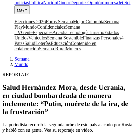
noticias
Política
Nación
Dinero
Deportes
Opinión
Impresa
Jet Set
Más
Elecciones 2026
Foros Semana
Mejor Colombia
Semana
Play
Mundo
Confidenciales
Semana
TV
Gente
Especiales
Arcadia
Tecnología
Turismo
Estados
Unidos
Vehículos
Semana Sostenible
Finanzas Personales
4
Patas
Salud
Loterías
Educación
Contenido en
colaboración
Semana Rural
Mujeres
Semana
|
Mundo
REPORTAJE
Salud Hernández-Mora, desde Ucrania,
en ciudad bombardeada de manera
inclemente: “Putin, muérete de la ira, de
la frustración”
La periodista recorrió la segunda urbe de este país atacado por Rusia
y habló con su gente. Vea su reportaje en video.