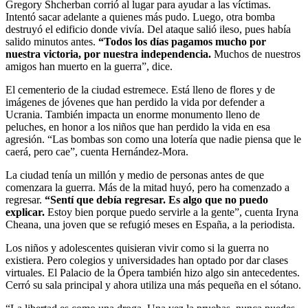
Gregory Shcherban corrió al lugar para ayudar a las víctimas.
Intentó sacar adelante a quienes más pudo. Luego, otra bomba
destruyó el edificio donde vivía. Del ataque salió ileso, pues había
salido minutos antes.
“Todos los días pagamos mucho por
nuestra victoria, por nuestra independencia.
Muchos de nuestros
amigos han muerto en la guerra”, dice.
El cementerio de la ciudad estremece. Está lleno de flores y de
imágenes de jóvenes que han perdido la vida por defender a
Ucrania. También impacta un enorme monumento lleno de
peluches, en honor a los niños que han perdido la vida en esa
agresión. “Las bombas son como una lotería que nadie piensa que le
caerá, pero cae”, cuenta Hernández-Mora.
La ciudad tenía un millón y medio de personas antes de que
comenzara la guerra. Más de la mitad huyó, pero ha comenzado a
regresar.
“Sentí que debía regresar. Es algo que no puedo
explicar.
Estoy bien porque puedo servirle a la gente”, cuenta Iryna
Cheana, una joven que se refugió meses en España, a la periodista.
Los niños y adolescentes quisieran vivir como si la guerra no
existiera. Pero colegios y universidades han optado por dar clases
virtuales. El Palacio de la Ópera también hizo algo sin antecedentes.
Cerró su sala principal y ahora utiliza una más pequeña en el sótano.