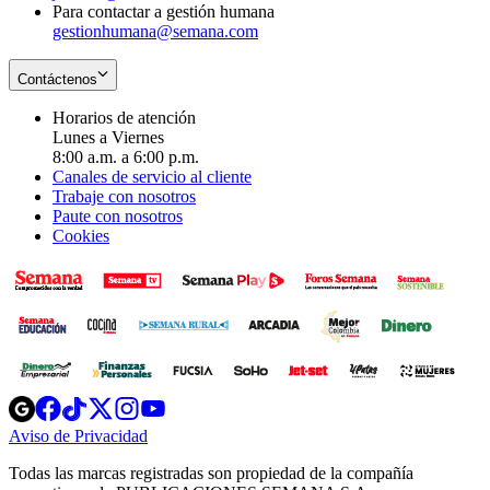
Para contactar a gestión humana
gestionhumana@semana.com
Contáctenos
Horarios de atención
Lunes a Viernes
8:00 a.m. a 6:00 p.m.
Canales de servicio al cliente
Trabaje con nosotros
Paute con nosotros
Cookies
Opens
Opens
Opens
Opens
Opens
in
in
in
in
in
Aviso de Privacidad
Opens
new
new
new
new
new
in
window
window
window
window
window
Todas las marcas registradas son propiedad de la compañía
new