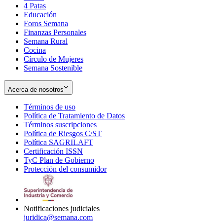
4 Patas
new
in
Educación
window
new
Foros Semana
window
Finanzas Personales
Semana Rural
Cocina
Círculo de Mujeres
Semana Sostenible
Acerca de nosotros
Términos de uso
Opens
Política de Tratamiento de Datos
in
Opens
Términos suscripciones
new
Opens
in
Política de Riesgos C/ST
window
in
Opens
new
Política SAGRILAFT
Opens
new
in
window
Certificación ISSN
Opens
in
window
new
TyC Plan de Gobierno
in
new
Opens
window
Protección del consumidor
new
window
in
Opens
window
new
in
window
new
window
Notificaciones judiciales
juridica@semana.com