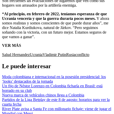
Son frecuentes las evacuaciones de lugareños que ven cómo sus
hogares son arrasados por la artillería enemiga.
“Al principio, en febrero de 2022, teníamos esperanza de que
Ucrania vencería y que la guerra duraría pocos meses.
Y ahora
somos realistas y somos conscientes de que puede durar años”, me
dice Natalia Kurdiukova, natural de Járkov. “Pero seguimos
soñando con la victoria, con un futuro mejor. Estamos seguros de
que vamos a ganar”.
VER MÁS
Salud Hernandez
Ucrania
Vladimir Putin
Rusia
conflicto
Le puede interesar
Moda colombiana e internacional en la posesión presidencial: los
‘looks’ destacados de la jornada
Un fijo de Néstor Lorenzo en Colombia ficharía en Brasil: está
borrado en su club
Nueva marca de vehículos chinos llega a Colombia
Partidos de la Liga Betplay de este 8 de agosto: horarios para ver la
cuarta fecha
River Plate avisa a Santa Fe con millonario fichaje: viene de jugar el
Mundial con Messi