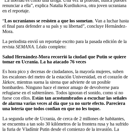
“La libertad es como una droga. Una vez la pruebas, nunca puedes
renunciar a ella”, explica Natalia Kurdiukova, otra joven ucraniana
en el reportaje.
“
Los ucranianos se resisten a que los sometan
. Van a luchar hasta
el final para defender a su país y su libertad”, concluye Hernández-
Mora.
La periodista envió un reportaje escrito para la pasada edición de la
revista
SEMANA
. Léalo completo:
Salud Hernández-Mora recorrió la ciudad que Putin se quiere
tomar en Ucrania. La ha atacado 76 veces
Es hora pico y decenas de ciudadanos, la mayoría mujeres, suben
los escalones del metro de la estación Universidad, en el corazón de
Járkov, mientras suena la sirena que advierte de un posible
bombardeo. Ninguno hace el menor amago de devolverse para
refugiarse en el subterráneo. Todos ignoran el sonido, como si no
fuese con ellos.
Están tan acostumbrados a escuchar las señales
de alarma varias veces al día que ya no surte efecto. Pareciera
una lotería que todos confían en que no les toque.
La segunda urbe de Ucrania, de cerca de 2 millones de habitantes,
se encuentra a tan solo 30 kilómetros de la frontera rusa y ha sufrido
la furia de Vladímir Putin desde el comienzo de la invasión. La