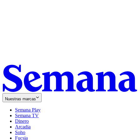
Nuestras marcas
Semana Play
Semana TV
Dinero
Arcadia
Soho
Opens
Fucsia
in
Opens