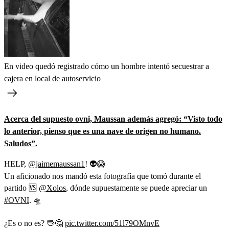
En video quedó registrado cómo un hombre intentó secuestrar a
cajera en local de autoservicio
Acerca del supuesto ovni, Maussan además agregó: “Visto todo
lo anterior, pienso que es una nave de origen no humano.
Saludos”.
HELP,
@jaimemaussan1
! 👽😱
Un aficionado nos mandó esta fotografía que tomó durante el
partido 🆚️
@Xolos
, dónde supuestamente se puede apreciar un
#OVNI
. 🛸
¿Es o no es? 🖖🤔
pic.twitter.com/51l79OMnvE