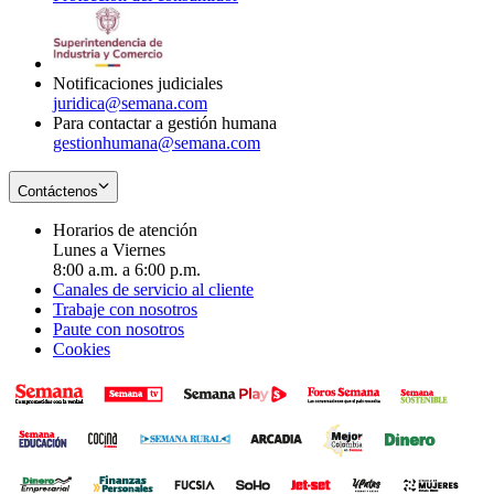
window
new
in
window
new
window
Notificaciones judiciales
juridica@semana.com
Para contactar a gestión humana
gestionhumana@semana.com
Contáctenos
Horarios de atención
Lunes a Viernes
8:00 a.m. a 6:00 p.m.
Canales de servicio al cliente
Trabaje con nosotros
Paute con nosotros
Cookies