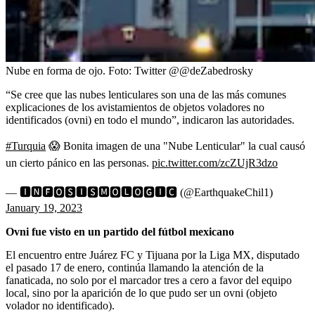
Nube en forma de ojo.
Foto:
Twitter @@deZabedrosky
“Se cree que las nubes lenticulares son una de las más comunes
explicaciones de los avistamientos de objetos voladores no
identificados (ovni) en todo el mundo”, indicaron las autoridades.
#Turquia
😱 Bonita imagen de una "Nube Lenticular" la cual causó
un cierto pánico en las personas.
pic.twitter.com/zcZUjR3dzo
— 🅸🅽🅵🅾🆂🅸🆂🅼🅾🅻🅾🅶🅸🅲 (@EarthquakeChil1)
January 19, 2023
Ovni fue visto en un partido del fútbol mexicano
El encuentro entre Juárez FC y Tijuana por la Liga MX, disputado
el pasado 17 de enero, continúa llamando la atención de la
fanaticada, no solo por el marcador tres a cero a favor del equipo
local, sino por la aparición de lo que pudo ser un ovni (objeto
volador no identificado).