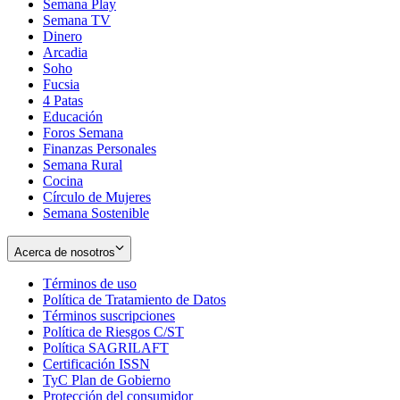
Semana Play
Semana TV
Dinero
Arcadia
Soho
Opens
Fucsia
in
Opens
4 Patas
new
in
Educación
window
new
Foros Semana
window
Finanzas Personales
Semana Rural
Cocina
Círculo de Mujeres
Semana Sostenible
Acerca de nosotros
Términos de uso
Opens
Política de Tratamiento de Datos
in
Opens
Términos suscripciones
new
Opens
in
Política de Riesgos C/ST
window
in
Opens
new
Política SAGRILAFT
Opens
new
in
window
Certificación ISSN
Opens
in
window
new
TyC Plan de Gobierno
in
new
Opens
window
Protección del consumidor
new
window
in
Opens