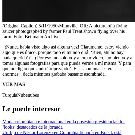
(Original Caption) 5/11/1950-Minnville, OR: A picture of a flying
saucer photographed by farmer Paul Trent shown flying over his
farm.
Foto:
Bettmann Archive
“¡Nunca había visto algo así alguna vez! Claramente, estoy viendo
algo que es único, porque todo el mundo dirá: ‘Bien, ahí no hay
nada querida’ (...) Por eso, no solo voy a tomar video, también voy a
tomar algunas fotografías para que pueda verme a mí misma. Y para
que no digan que ando ‘tropezando’. Estas son unas esferas
enormes”, decía mientras grababa bastante asombrada.
VER MÁS
Turquía
Nube
nubes
Le puede interesar
Moda colombiana e internacional en la posesión presidencial: los
‘looks’ destacados de la jornada
Un fijo de Néstor Lorenzo en Colombia ficharía en Brasil: está