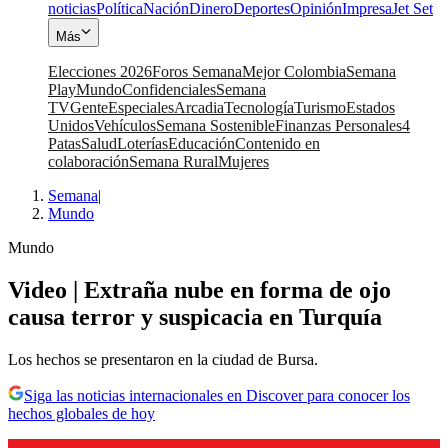
noticias
Política
Nación
Dinero
Deportes
Opinión
Impresa
Jet Set
Más
Elecciones 2026
Foros Semana
Mejor Colombia
Semana
Play
Mundo
Confidenciales
Semana
TV
Gente
Especiales
Arcadia
Tecnología
Turismo
Estados
Unidos
Vehículos
Semana Sostenible
Finanzas Personales
4
Patas
Salud
Loterías
Educación
Contenido en
colaboración
Semana Rural
Mujeres
Semana
|
Mundo
Mundo
Video | Extraña nube en forma de ojo
causa terror y suspicacia en Turquía
Los hechos se presentaron en la ciudad de Bursa.
Siga las noticias internacionales en Discover para conocer los
hechos globales de hoy