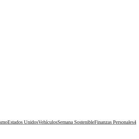
ismo
Estados Unidos
Vehículos
Semana Sostenible
Finanzas Personales
4