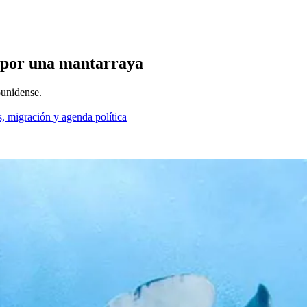
 por una mantarraya
ounidense.
, migración y agenda política