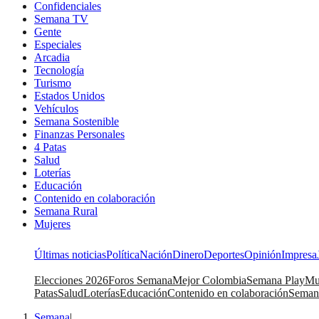
Confidenciales
Semana TV
Gente
Especiales
Arcadia
Tecnología
Turismo
Estados Unidos
Vehículos
Semana Sostenible
Finanzas Personales
4 Patas
Salud
Loterías
Educación
Contenido en colaboración
Semana Rural
Mujeres
Últimas noticias
Política
Nación
Dinero
Deportes
Opinión
Impresa
Elecciones 2026
Foros Semana
Mejor Colombia
Semana Play
Mu
Patas
Salud
Loterías
Educación
Contenido en colaboración
Seman
Semana
|