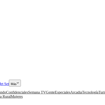
Jet Set
Más
ndo
Confidenciales
Semana TV
Gente
Especiales
Arcadia
Tecnología
Tur
a Rural
Mujeres