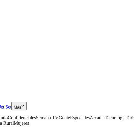
Jet Set
Más
ndo
Confidenciales
Semana TV
Gente
Especiales
Arcadia
Tecnología
Tur
a Rural
Mujeres