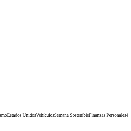
ismo
Estados Unidos
Vehículos
Semana Sostenible
Finanzas Personales
4