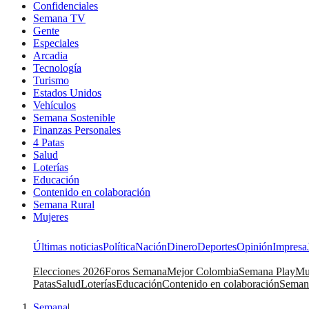
Confidenciales
Semana TV
Gente
Especiales
Arcadia
Tecnología
Turismo
Estados Unidos
Vehículos
Semana Sostenible
Finanzas Personales
4 Patas
Salud
Loterías
Educación
Contenido en colaboración
Semana Rural
Mujeres
Últimas noticias
Política
Nación
Dinero
Deportes
Opinión
Impresa
Elecciones 2026
Foros Semana
Mejor Colombia
Semana Play
Mu
Patas
Salud
Loterías
Educación
Contenido en colaboración
Seman
Semana
|