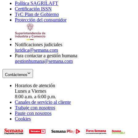
Política SAGRILAFT
Opens
new
in
window
Certificación ISSN
Opens
in
window
new
TyC Plan de Gobierno
in
new
Opens
window
Protección del consumidor
new
window
in
Opens
window
new
in
window
new
window
Notificaciones judiciales
juridica@semana.com
Para contactar a gestión humana
gestionhumana@semana.com
Contáctenos
Horarios de atención
Lunes a Viernes
8:00 a.m. a 6:00 p.m.
Canales de servicio al cliente
Trabaje con nosotros
Paute con nosotros
Cookies