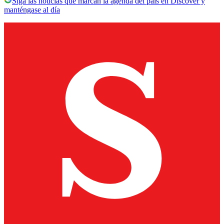
Siga las noticias que marcan la agenda del país en Discover y
manténgase al día