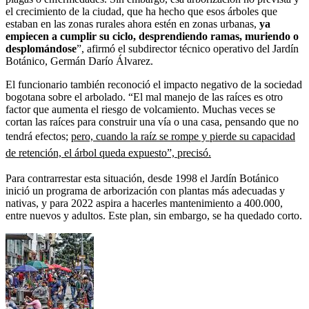
el crecimiento de la ciudad, que ha hecho que esos árboles que
estaban en las zonas rurales ahora estén en zonas urbanas,
ya
empiecen a cumplir su ciclo, desprendiendo ramas, muriendo o
desplomándose
”, afirmó el subdirector técnico operativo del Jardín
Botánico, Germán Darío Álvarez.
El funcionario también reconoció el impacto negativo de la sociedad
bogotana sobre el arbolado. “El mal manejo de las raíces es otro
factor que aumenta el riesgo de volcamiento. Muchas veces se
cortan las raíces para construir una vía o una casa, pensando que no
tendrá efectos;
pero, cuando la raíz se rompe y pierde su capacidad
de retención, el árbol queda expuesto”, precisó.
Para contrarrestar esta situación, desde 1998 el Jardín Botánico
inició un programa de arborización con plantas más adecuadas y
nativas, y para 2022 aspira a hacerles mantenimiento a 400.000,
entre nuevos y adultos. Este plan, sin embargo, se ha quedado corto.