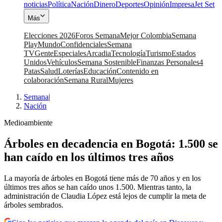
noticias
Política
Nación
Dinero
Deportes
Opinión
Impresa
Jet Set
Más
Elecciones 2026
Foros Semana
Mejor Colombia
Semana
Play
Mundo
Confidenciales
Semana
TV
Gente
Especiales
Arcadia
Tecnología
Turismo
Estados
Unidos
Vehículos
Semana Sostenible
Finanzas Personales
4
Patas
Salud
Loterías
Educación
Contenido en
colaboración
Semana Rural
Mujeres
Semana
|
Nación
Medioambiente
Árboles en decadencia en Bogotá: 1.500 se
han caído en los últimos tres años
La mayoría de árboles en Bogotá tiene más de 70 años y en los
últimos tres años se han caído unos 1.500. Mientras tanto, la
administración de Claudia López está lejos de cumplir la meta de
árboles sembrados.