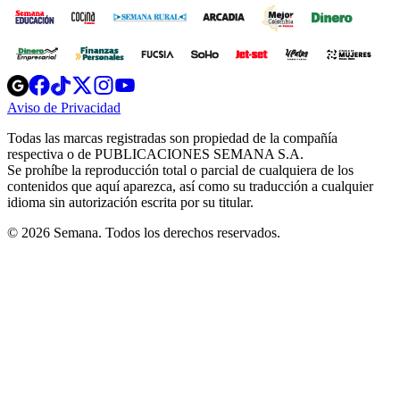
Opens
Opens
Opens
Opens
Opens
in
in
in
in
in
Aviso de Privacidad
Opens
new
new
new
new
new
in
window
window
window
window
window
Todas las marcas registradas son propiedad de la compañía
new
respectiva o de PUBLICACIONES SEMANA S.A.
window
Se prohíbe la reproducción total o parcial de cualquiera de los
contenidos que aquí aparezca, así como su traducción a cualquier
idioma sin autorización escrita por su titular.
© 2026 Semana. Todos los derechos reservados.