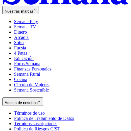
Nuestras marcas
Semana Play
Semana TV
Dinero
Arcadia
Soho
Opens
Fucsia
in
Opens
4 Patas
new
in
Educación
window
new
Foros Semana
window
Finanzas Personales
Semana Rural
Cocina
Círculo de Mujeres
Semana Sostenible
Acerca de nosotros
Términos de uso
Opens
Política de Tratamiento de Datos
in
Opens
Términos suscripciones
new
Opens
in
Política de Riesgos C/ST
window
in
Opens
new