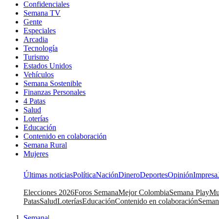
Confidenciales
Semana TV
Gente
Especiales
Arcadia
Tecnología
Turismo
Estados Unidos
Vehículos
Semana Sostenible
Finanzas Personales
4 Patas
Salud
Loterías
Educación
Contenido en colaboración
Semana Rural
Mujeres
Últimas noticias
Política
Nación
Dinero
Deportes
Opinión
Impresa
Elecciones 2026
Foros Semana
Mejor Colombia
Semana Play
Mu
Patas
Salud
Loterías
Educación
Contenido en colaboración
Seman
Semana
|