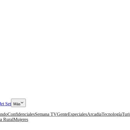
Jet Set
Más
ndo
Confidenciales
Semana TV
Gente
Especiales
Arcadia
Tecnología
Tur
a Rural
Mujeres