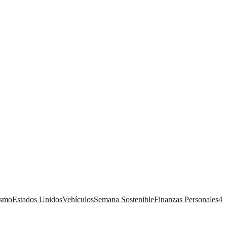
ismo
Estados Unidos
Vehículos
Semana Sostenible
Finanzas Personales
4