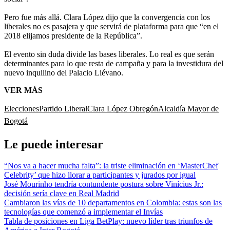
Pero fue más allá. Clara López dijo que la convergencia con los
liberales no es pasajera y que servirá de plataforma para que “en el
2018 elijamos presidente de la República”.
El evento sin duda divide las bases liberales. Lo real es que serán
determinantes para lo que resta de campaña y para la investidura del
nuevo inquilino del Palacio Liévano.
VER MÁS
Elecciones
Partido Liberal
Clara López Obregón
Alcaldía Mayor de
Bogotá
Le puede interesar
“Nos va a hacer mucha falta”: la triste eliminación en ‘MasterChef
Celebrity’ que hizo llorar a participantes y jurados por igual
José Mourinho tendría contundente postura sobre Vinícius Jr.:
decisión sería clave en Real Madrid
Cambiaron las vías de 10 departamentos en Colombia: estas son las
tecnologías que comenzó a implementar el Invías
Tabla de posiciones en Liga BetPlay: nuevo líder tras triunfos de