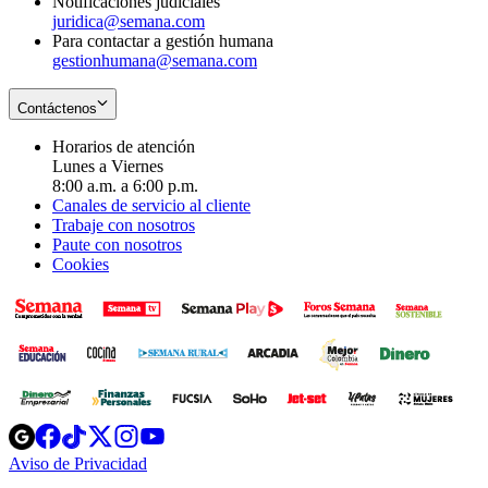
Notificaciones judiciales
juridica@semana.com
Para contactar a gestión humana
gestionhumana@semana.com
Contáctenos
Horarios de atención
Lunes a Viernes
8:00 a.m. a 6:00 p.m.
Canales de servicio al cliente
Trabaje con nosotros
Paute con nosotros
Cookies
Opens
Opens
Opens
Opens
Opens
in
in
in
in
in
Aviso de Privacidad
Opens
new
new
new
new
new
in