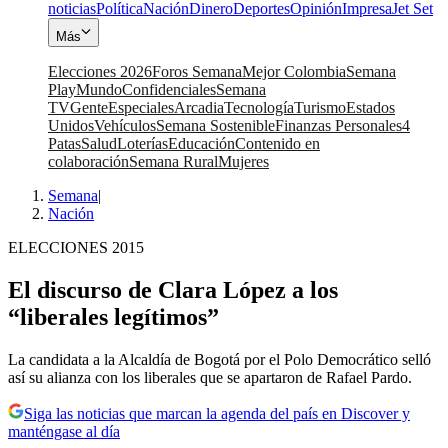
noticias
Política
Nación
Dinero
Deportes
Opinión
Impresa
Jet Set
Más
Elecciones 2026
Foros Semana
Mejor Colombia
Semana
Play
Mundo
Confidenciales
Semana
TV
Gente
Especiales
Arcadia
Tecnología
Turismo
Estados
Unidos
Vehículos
Semana Sostenible
Finanzas Personales
4
Patas
Salud
Loterías
Educación
Contenido en
colaboración
Semana Rural
Mujeres
Semana
|
Nación
ELECCIONES 2015
El discurso de Clara López a los
“liberales legítimos”
La candidata a la Alcaldía de Bogotá por el Polo Democrático selló
así su alianza con los liberales que se apartaron de Rafael Pardo.
Siga las noticias que marcan la agenda del país en Discover y
manténgase al día