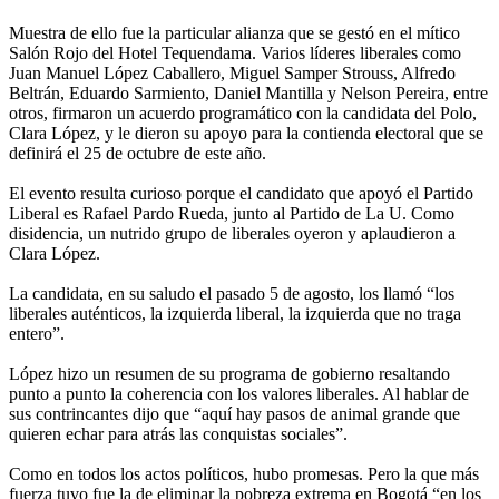
Muestra de ello fue la particular alianza que se gestó en el mítico
Salón Rojo del Hotel Tequendama. Varios líderes liberales como
Juan Manuel López Caballero, Miguel Samper Strouss, Alfredo
Beltrán, Eduardo Sarmiento, Daniel Mantilla y Nelson Pereira, entre
otros, firmaron un acuerdo programático con la candidata del Polo,
Clara López, y le dieron su apoyo para la contienda electoral que se
definirá el 25 de octubre de este año.
El evento resulta curioso porque el candidato que apoyó el Partido
Liberal es Rafael Pardo Rueda, junto al Partido de La U. Como
disidencia, un nutrido grupo de liberales oyeron y aplaudieron a
Clara López.
La candidata, en su saludo el pasado 5 de agosto, los llamó “los
liberales auténticos, la izquierda liberal, la izquierda que no traga
entero”.
López hizo un resumen de su programa de gobierno resaltando
punto a punto la coherencia con los valores liberales. Al hablar de
sus contrincantes dijo que “aquí hay pasos de animal grande que
quieren echar para atrás las conquistas sociales”.
Como en todos los actos políticos, hubo promesas. Pero la que más
fuerza tuvo fue la de eliminar la pobreza extrema en Bogotá “en los