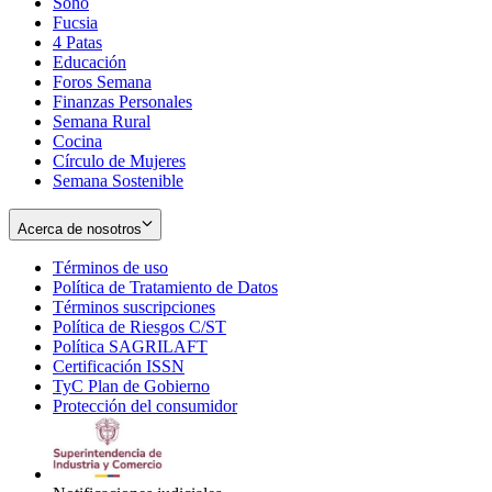
Soho
Opens
Fucsia
in
Opens
4 Patas
new
in
Educación
window
new
Foros Semana
window
Finanzas Personales
Semana Rural
Cocina
Círculo de Mujeres
Semana Sostenible
Acerca de nosotros
Términos de uso
Opens
Política de Tratamiento de Datos
in
Opens
Términos suscripciones
new
Opens
in
Política de Riesgos C/ST
window
in
Opens
new
Política SAGRILAFT
Opens
new
in
window
Certificación ISSN
Opens
in
window
new
TyC Plan de Gobierno
in
new
Opens
window
Protección del consumidor
new
window
in
Opens
window
new
in
window
new
window