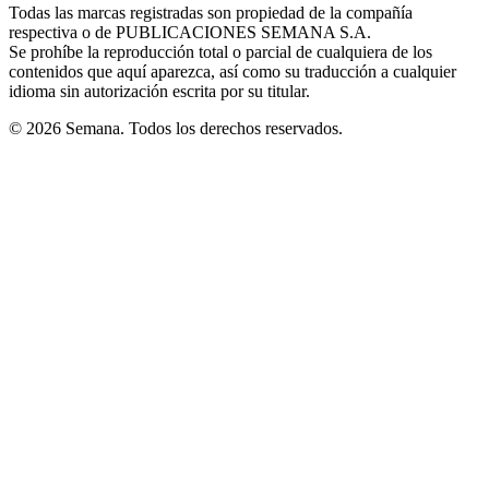
window
window
window
window
window
Todas las marcas registradas son propiedad de la compañía
new
respectiva o de PUBLICACIONES SEMANA S.A.
window
Se prohíbe la reproducción total o parcial de cualquiera de los
contenidos que aquí aparezca, así como su traducción a cualquier
idioma sin autorización escrita por su titular.
© 2026 Semana. Todos los derechos reservados.