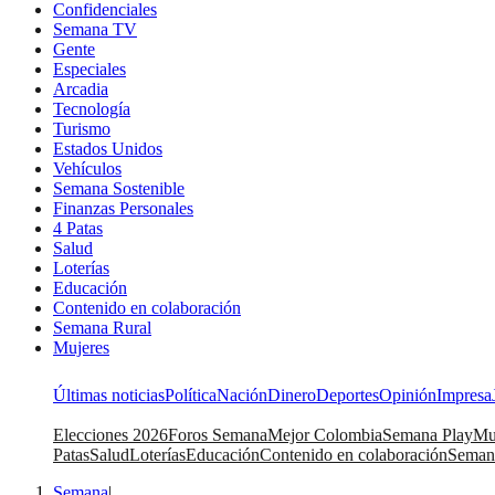
Confidenciales
Semana TV
Gente
Especiales
Arcadia
Tecnología
Turismo
Estados Unidos
Vehículos
Semana Sostenible
Finanzas Personales
4 Patas
Salud
Loterías
Educación
Contenido en colaboración
Semana Rural
Mujeres
Últimas noticias
Política
Nación
Dinero
Deportes
Opinión
Impresa
Elecciones 2026
Foros Semana
Mejor Colombia
Semana Play
Mu
Patas
Salud
Loterías
Educación
Contenido en colaboración
Seman
Semana
|