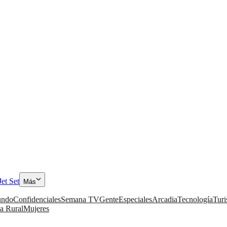
Jet Set
Más
ndo
Confidenciales
Semana TV
Gente
Especiales
Arcadia
Tecnología
Tur
a Rural
Mujeres