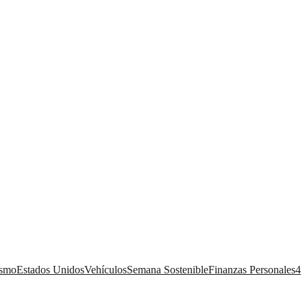
ismo
Estados Unidos
Vehículos
Semana Sostenible
Finanzas Personales
4