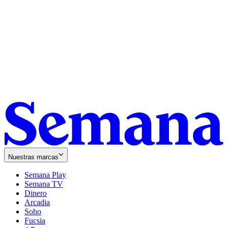
Nuestras marcas
Semana Play
Semana TV
Dinero
Arcadia
Soho
Opens
Fucsia
in
Opens