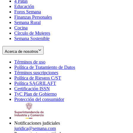
4 Patas
new
in
Educación
window
new
Foros Semana
window
Finanzas Personales
Semana Rural
Cocina
Círculo de Mujeres
Semana Sostenible
Acerca de nosotros
Términos de uso
Opens
Política de Tratamiento de Datos
in
Opens
Términos suscripciones
new
Opens
in
Política de Riesgos C/ST
window
in
Opens
new
Política SAGRILAFT
Opens
new
in
window
Certificación ISSN
Opens
in
window
new
TyC Plan de Gobierno
in
new
Opens
window
Protección del consumidor
new
window
in
Opens
window
new
in
window
new
window
Notificaciones judiciales
juridica@semana.com