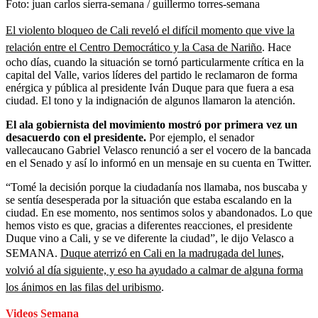
Foto:
juan carlos sierra-semana / guillermo torres-semana
El violento bloqueo de Cali reveló el difícil momento que vive la
relación entre el Centro Democrático y la Casa de Nariño
. Hace
ocho días, cuando la situación se tornó particularmente crítica en la
capital del Valle, varios líderes del partido le reclamaron de forma
enérgica y pública al presidente Iván Duque para que fuera a esa
ciudad. El tono y la indignación de algunos llamaron la atención.
El ala gobiernista del movimiento mostró por primera vez un
desacuerdo con el presidente.
Por ejemplo, el senador
vallecaucano Gabriel Velasco renunció a ser el vocero de la bancada
en el Senado y así lo informó en un mensaje en su cuenta en Twitter.
“Tomé la decisión porque la ciudadanía nos llamaba, nos buscaba y
se sentía desesperada por la situación que estaba escalando en la
ciudad. En ese momento, nos sentimos solos y abandonados. Lo que
hemos visto es que, gracias a diferentes reacciones, el presidente
Duque vino a Cali, y se ve diferente la ciudad”, le dijo Velasco a
SEMANA.
Duque aterrizó en Cali en la madrugada del lunes,
volvió al día siguiente, y eso ha ayudado a calmar de alguna forma
los ánimos en las filas del uribismo
.
Videos Semana