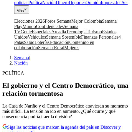
noticias
Política
Nación
Dinero
Deportes
Opinión
Impresa
Jet Set
Más
Elecciones 2026
Foros Semana
Mejor Colombia
Semana
Play
Mundo
Confidenciales
Semana
TV
Gente
Especiales
Arcadia
Tecnología
Turismo
Estados
Unidos
Vehículos
Semana Sostenible
Finanzas Personales
4
Patas
Salud
Loterías
Educación
Contenido en
colaboración
Semana Rural
Mujeres
Semana
|
Nación
POLÍTICA
El gobierno y el Centro Democrático, una
relación tormentosa
La Casa de Nariño y el Centro Democrático atraviesan su momento
más difícil. La tensión ha ido en aumento. ¿Qué ocurre y qué
consecuencia podría traer la división?
Siga las noticias que marcan la agenda del país en Discover y