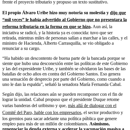
frente el proyecto tributario y propuso un texto sustitutivo.
El propio Álvaro Uribe hizo muy notoria su molestia y
dijo que
“mil veces” le había advertido al Gobierno que no presentara la
reforma tributaria en la forma en que se hizo
.
Aun así, la
iniciativa se radicó, y la historia ya es conocida: tuvo que ser
retirada, mientras miles de personas salían a marchar a las calles, y el
ministro de Hacienda, Alberto Carrasquilla, se vio obligado a
renunciar a su cargo.
“Ha habido un descontento de buena parte de la bancada porque se
siente que hubo una desconexión entre las políticas de este Gobierno
y las del expresidente Uribe, y también se olvidaron las bases de las
batallas de ocho años en contra del Gobierno Santos. Eso genera
una sensación de desprecio por parte del Gobierno, como cuando a
uno le dan la espalda”, señaló la senadora María Fernanda Cabal.
Según dijo, las relaciones aún se pueden recomponer con el fin de
lograr la unidad. Cabal propuso que el presidente Duque retome
varias banderas del uribismo y que,
más allá de dialogar con el
Comité del Paro, hable con los empresarios
, el sector productivo y
los gremios para sacar adelante una política pública que genere
empleo para más de un millón de colombianos.
Asimismo,
renegociar la deuda externa y acelerar la vacunación masiva a