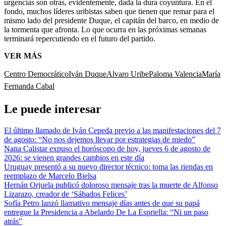
urgencias son otras, evidentemente, dada la dura coyuntura. En el
fondo, muchos líderes uribistas saben que tienen que remar para el
mismo lado del presidente Duque, el capitán del barco, en medio de
la tormenta que afronta. Lo que ocurra en las próximas semanas
terminará repercutiendo en el futuro del partido.
VER MÁS
Centro Democrático
Iván Duque
Alvaro Uribe
Paloma Valencia
María
Fernanda Cabal
Le puede interesar
El último llamado de Iván Cepeda previo a las manifestaciones del 7
de agosto: “No nos dejemos llevar por estrategias de miedo”
Nana Calistar expuso el horóscopo de hoy, jueves 6 de agosto de
2026: se vienen grandes cambios en este día
Uruguay presentó a su nuevo director técnico: toma las riendas en
reemplazo de Marcelo Bielsa
Hernán Orjuela publicó doloroso mensaje tras la muerte de Alfonso
Lizarazo, creador de ‘Sábados Felices’
Sofía Petro lanzó llamativo mensaje días antes de que su papá
entregue la Presidencia a Abelardo De La Espriella: “Ni un paso
atrás”