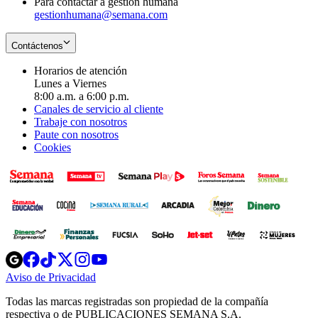
Para contactar a gestión humana
gestionhumana@semana.com
Contáctenos
Horarios de atención
Lunes a Viernes
8:00 a.m. a 6:00 p.m.
Canales de servicio al cliente
Trabaje con nosotros
Paute con nosotros
Cookies
Opens
Opens
Opens
Opens
Opens
in
in
in
in
in
Aviso de Privacidad
Opens
new
new
new
new
new
in
window
window
window
window
window
Todas las marcas registradas son propiedad de la compañía
new
respectiva o de PUBLICACIONES SEMANA S.A.
window