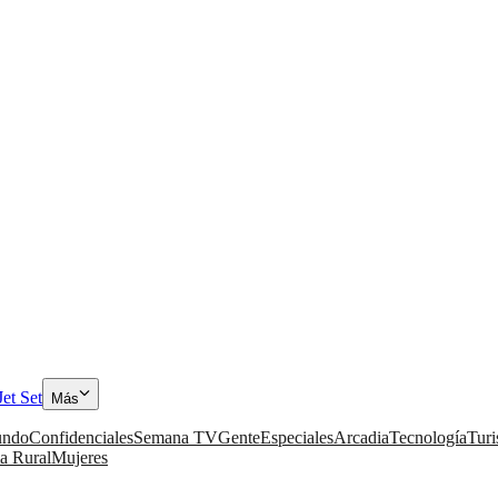
Jet Set
Más
ndo
Confidenciales
Semana TV
Gente
Especiales
Arcadia
Tecnología
Tur
a Rural
Mujeres