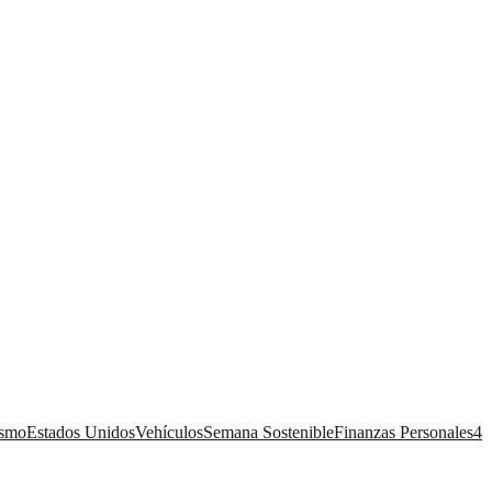
ismo
Estados Unidos
Vehículos
Semana Sostenible
Finanzas Personales
4