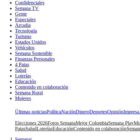
Confidenciales
Semana TV
Gente
Especiales
Arcadia
Tecnología
Turismo
Estados Unidos
Vehículos
Semana Sostenible
Finanzas Personales
4 Patas
Salud
Loterías
Educación
Contenido en colaboración
Semana Rural
Mujeres
Últimas noticias
Política
Nación
Dinero
Deportes
Opinión
Impresa
Elecciones 2026
Foros Semana
Mejor Colombia
Semana Play
Mu
Patas
Salud
Loterías
Educación
Contenido en colaboración
Seman
Semana
|