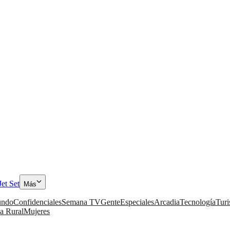
Jet Set
Más
ndo
Confidenciales
Semana TV
Gente
Especiales
Arcadia
Tecnología
Tur
a Rural
Mujeres