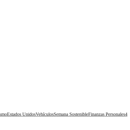
ismo
Estados Unidos
Vehículos
Semana Sostenible
Finanzas Personales
4