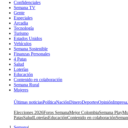
Confidenciales
Semana TV
Gente
Especiales
Arcadia
Tecnología
Turismo
Estados Unidos
Vehículos
Semana Sostenible
Finanzas Personales
4 Patas
Salud
Loterías
Educación
Contenido en colaboración
Semana Rural
Mujeres
Últimas noticias
Política
Nación
Dinero
Deportes
Opinión
Impresa
Elecciones 2026
Foros Semana
Mejor Colombia
Semana Play
Mu
Patas
Salud
Loterías
Educación
Contenido en colaboración
Seman
Semana
|