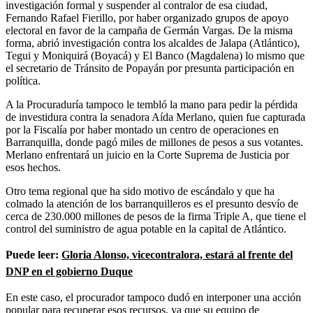
investigación formal y suspender al contralor de esa ciudad,
Fernando Rafael Fierillo, por haber organizado grupos de apoyo
electoral en favor de la campaña de Germán Vargas. De la misma
forma, abrió investigación contra los alcaldes de Jalapa (Atlántico),
Tegui y Moniquirá (Boyacá) y El Banco (Magdalena) lo mismo que
el secretario de Tránsito de Popayán por presunta participación en
política.
A la Procuraduría tampoco le tembló la mano para pedir la pérdida
de investidura contra la senadora Aída Merlano, quien fue capturada
por la Fiscalía por haber montado un centro de operaciones en
Barranquilla, donde pagó miles de millones de pesos a sus votantes.
Merlano enfrentará un juicio en la Corte Suprema de Justicia por
esos hechos.
Otro tema regional que ha sido motivo de escándalo y que ha
colmado la atención de los barranquilleros es el presunto desvío de
cerca de 230.000 millones de pesos de la firma Triple A, que tiene el
control del suministro de agua potable en la capital de Atlántico.
Puede leer:
Gloria Alonso, vicecontralora, estará al frente del
DNP en el gobierno Duque
En este caso, el procurador tampoco dudó en interponer una acción
popular para recuperar esos recursos, ya que su equipo de