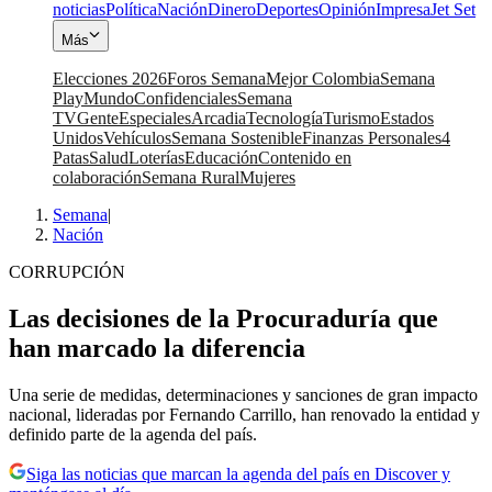
noticias
Política
Nación
Dinero
Deportes
Opinión
Impresa
Jet Set
Más
Elecciones 2026
Foros Semana
Mejor Colombia
Semana
Play
Mundo
Confidenciales
Semana
TV
Gente
Especiales
Arcadia
Tecnología
Turismo
Estados
Unidos
Vehículos
Semana Sostenible
Finanzas Personales
4
Patas
Salud
Loterías
Educación
Contenido en
colaboración
Semana Rural
Mujeres
Semana
|
Nación
CORRUPCIÓN
Las decisiones de la Procuraduría que
han marcado la diferencia
Una serie de medidas, determinaciones y sanciones de gran impacto
nacional, lideradas por Fernando Carrillo, han renovado la entidad y
definido parte de la agenda del país.
Siga las noticias que marcan la agenda del país en Discover y