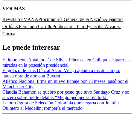
VER MÁS
Revista SEMANA
Procuraduría General de la Nación
Alejandro
Ordóñez
Fernando Carrillo
Política
Gina Parody
Cecilia Álvarez-
Correa
Le puede interesar
El imponente ‘total look’ de Silvia Tcherassi en Cali que acaparó las
miradas en la posesión presidencial
El golazo de Luis Díaz al Aston Villa, captado a ras de campo:
nueva obra de arte con Bayern
Atlético Nacional firma un nuevo fichaje por 18 meses: pasó por el
Manchester City
Claudia Bahamón se quebró por gesto que tuvo Santiago Cruz y se
sinceró sobre fuerte detalle: “Me golpeó pensar en todo”
La otra figura de Selección Colombia que llegaría con Juanfer
Quintero al Medellín: rompería el mercado