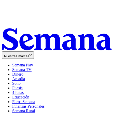
Nuestras marcas
Semana Play
Semana TV
Dinero
Arcadia
Soho
Opens
Fucsia
in
Opens
4 Patas
new
in
Educación
window
new
Foros Semana
window
Finanzas Personales
Semana Rural