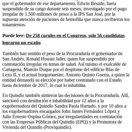
que el gobernador de ese departamento, Edwin Besaile, fuera
suspendido de su cargo durante seis meses, investigado por el pago
irregular de 1.500 millones de pesos a la IPS San José, por la
supuesta atención de pacientes de hemofilia que nunca recibieron los
tratamientos.
Puede leer:
De 258 curules en el Congreso, solo 56 candidatas
lograron un escaño
También han sentido el peso de la Procuraduría el gobernador de
San Andrés, Ronald Housni Jaller, quien fue suspendido por
contratación irregular en temas de salud. Así mismo el exalcalde de
Cartagena, Manolo Duque por el desplome del edificio Blas de
Lezo II, y el actual burgomaestre, Antonio Quinto Guerra, a quien la
entidad demandó su elección por haber contratado con el Estado
hasta diciembre de 2017, lo cual lo inhabilita.
En Quindío también sintieron las decisiones de la Procuraduría. Allí,
sancionó con destitución e inhabilidad por 12 años a la
exgobernadora del Quindío Sandra Paola Hurtado, y por 10 años a
los exgobernadores encargados John James Fernández López y
Julio Ernesto Ospina Gómez, por irregularidades en contratación
con las Empresas Públicas del Quindío (EPQ) y la Promotora de
Vivienda del Quindío (Proviquindío).