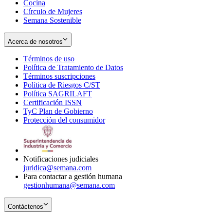
Cocina
Círculo de Mujeres
Semana Sostenible
Acerca de nosotros
Términos de uso
Opens
Política de Tratamiento de Datos
in
Opens
Términos suscripciones
new
Opens
in
Política de Riesgos C/ST
window
in
Opens
new
Política SAGRILAFT
Opens
new
in
window
Certificación ISSN
Opens
in
window
new
TyC Plan de Gobierno
in
new
Opens
window
Protección del consumidor
new
window
in
Opens
window
new
in
window
new
window
Notificaciones judiciales
juridica@semana.com
Para contactar a gestión humana
gestionhumana@semana.com
Contáctenos