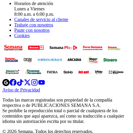
Horarios de atención
Lunes a Viernes
8:00 a.m. a 6:00 p.m.
Canales de servicio al cliente
Trabaje con nosotros
Paute con nosotros
Cookies
Opens
Opens
Opens
Opens
Opens
in
in
in
in
in
Aviso de Privacidad
Opens
new
new
new
new
new
in
window
window
window
window
window
Todas las marcas registradas son propiedad de la compañía
new
respectiva o de PUBLICACIONES SEMANA S.A.
window
Se prohíbe la reproducción total o parcial de cualquiera de los
contenidos que aquí aparezca, así como su traducción a cualquier
idioma sin autorización escrita por su titular.
© 2026 Semana. Todos los derechos reservados.