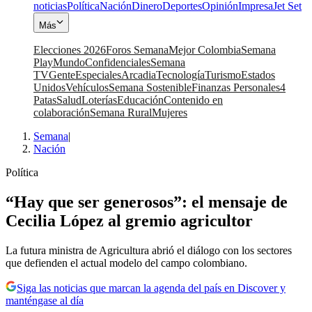
noticias
Política
Nación
Dinero
Deportes
Opinión
Impresa
Jet Set
Más
Elecciones 2026
Foros Semana
Mejor Colombia
Semana
Play
Mundo
Confidenciales
Semana
TV
Gente
Especiales
Arcadia
Tecnología
Turismo
Estados
Unidos
Vehículos
Semana Sostenible
Finanzas Personales
4
Patas
Salud
Loterías
Educación
Contenido en
colaboración
Semana Rural
Mujeres
Semana
|
Nación
Política
“Hay que ser generosos”: el mensaje de
Cecilia López al gremio agricultor
La futura ministra de Agricultura abrió el diálogo con los sectores
que defienden el actual modelo del campo colombiano.
Siga las noticias que marcan la agenda del país en Discover y
manténgase al día