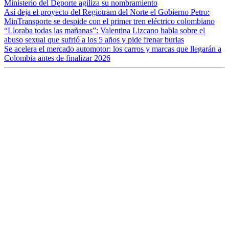
Ministerio del Deporte agiliza su nombramiento
Así deja el proyecto del Regiotram del Norte el Gobierno Petro:
MinTransporte se despide con el primer tren eléctrico colombiano
“Lloraba todas las mañanas”: Valentina Lizcano habla sobre el
abuso sexual que sufrió a los 5 años y pide frenar burlas
Se acelera el mercado automotor: los carros y marcas que llegarán a
Colombia antes de finalizar 2026