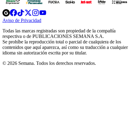
Opens
Opens
Opens
Opens
Opens
in
in
in
in
in
Aviso de Privacidad
Opens
new
new
new
new
new
in
window
window
window
window
window
Todas las marcas registradas son propiedad de la compañía
new
respectiva o de PUBLICACIONES SEMANA S.A.
window
Se prohíbe la reproducción total o parcial de cualquiera de los
contenidos que aquí aparezca, así como su traducción a cualquier
idioma sin autorización escrita por su titular.
© 2026 Semana. Todos los derechos reservados.