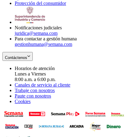
Protección del consumidor
new
window
in
Opens
window
new
in
window
new
window
Notificaciones judiciales
juridica@semana.com
Para contactar a gestión humana
gestionhumana@semana.com
Contáctenos
Horarios de atención
Lunes a Viernes
8:00 a.m. a 6:00 p.m.
Canales de servicio al cliente
Trabaje con nosotros
Paute con nosotros
Cookies