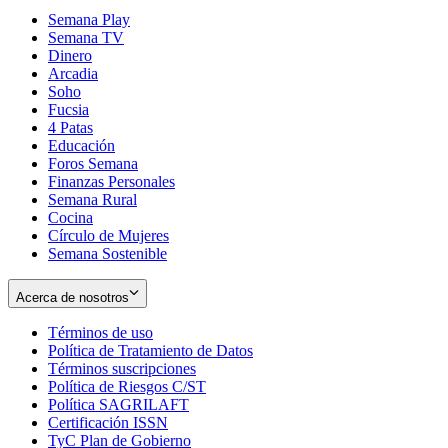
Semana Play
Semana TV
Dinero
Arcadia
Soho
Opens
Fucsia
in
Opens
4 Patas
new
in
Educación
window
new
Foros Semana
window
Finanzas Personales
Semana Rural
Cocina
Círculo de Mujeres
Semana Sostenible
Acerca de nosotros
Términos de uso
Opens
Política de Tratamiento de Datos
in
Opens
Términos suscripciones
new
Opens
in
Política de Riesgos C/ST
window
in
Opens
new
Política SAGRILAFT
Opens
new
in
window
Certificación ISSN
Opens
in
window
new
TyC Plan de Gobierno
in
new
Opens
window