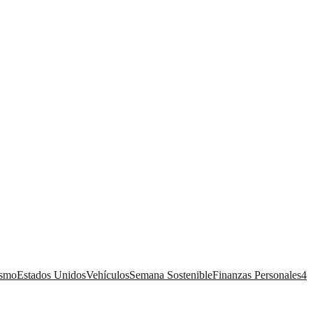
ismo
Estados Unidos
Vehículos
Semana Sostenible
Finanzas Personales
4