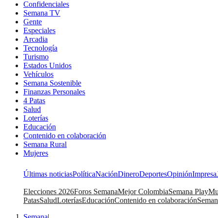
Confidenciales
Semana TV
Gente
Especiales
Arcadia
Tecnología
Turismo
Estados Unidos
Vehículos
Semana Sostenible
Finanzas Personales
4 Patas
Salud
Loterías
Educación
Contenido en colaboración
Semana Rural
Mujeres
Últimas noticias
Política
Nación
Dinero
Deportes
Opinión
Impresa
Elecciones 2026
Foros Semana
Mejor Colombia
Semana Play
Mu
Patas
Salud
Loterías
Educación
Contenido en colaboración
Seman
Semana
|