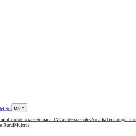
Jet Set
Más
ndo
Confidenciales
Semana TV
Gente
Especiales
Arcadia
Tecnología
Tur
a Rural
Mujeres