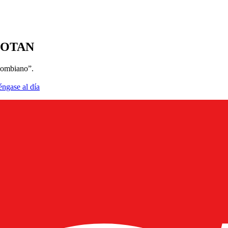
la OTAN
olombiano”.
éngase al día