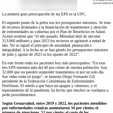
La primera gran preocupación de las EPS es la UPC.
El segundo punto de la pelea son los presupuestos máximos. Se trata
de recursos destinados a la financiación de tratamientos y atención
de enfermedades no cubiertas por el Plan de Beneficios en Salud.
Acemi sostiene que “el año pasado, Minsalud dejó de ejecutar
313.000 millones y para 2023 los recursos se agotaron a mitad de
año. No se siguió el principio de anualidad, planeación e
integralidad. A la fecha no se han girado los presupuestos máximos
de julio y agosto de 2023 ni los ajustes de 2022”.
En este frente están los pacientes hoy más preocupados. “En esas
tres EPS tenemos más del 40 por ciento de nuestra población. Son
32.000 que no pueden suspender tratamientos ni por un solo día.
Sus vidas están en juego”, se lamenta Diego Fernando Gil,
presidente de la Federación Colombiana de Enfermedades
Huérfanas. El miedo a que haya un apague y vámonos, y el
represamiento de la pandemia, ha hecho que muchos se vuelquen a
pedir procedimientos.
Según Gestarsalud, entre 2019 y 2022, los pacientes atendidos
por enfermedades crónicas aumentaron 34 por ciento; el
número de atenciones, 52 por ciento; el costo de los