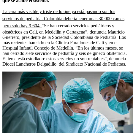
que se acabe el sistema.
La cara más visible y triste de lo que ya está pasando son los
servicios de pediatría. Colombia debería tener unas 30.000 camas,
pero solo hay 9.604.
“Se han cerrado servicios pediátricos y
obstétricos en Cali, en Medellín y Cartagena”, denuncia Mauricio
Guerrero, presidente de la Sociedad Colombiana de Pediatría. Los
más recientes han sido en la Clínica Farallones de Cali y en el
Hospital Infantil Concejo de Medellín. “En los últimos meses, se
han cerrado siete servicios de pediatría y seis de gineco-obstetricia.
El tema está estudiado: estos servicios no son rentables”, denuncia
Diocel Lancheros Delgadillo, del Sindicato Nacional de Pediatras.