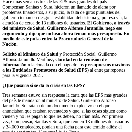
Hace unas semanas tres de las EPS más grandes del país
Compensar, Sanitas y Sura, hicieron un llamado de alerta por
problemas financieros, a su juicio, la falta de giros puntuales del
gobierno tenían en riesgo la estabilidad del sistema y, por esa vía, la
atención de cerca de 13 millones de usuarios.
El Gobierno, a través
del ministro de Salud, Guillermo Alfonso Jaramillo, negó ese
argumento y dijo que incluso ahora tenían más presupuesto. En
medio de este pulso entro la Procuraduría General de la
Nación.
Solicitó al Ministro de Salud
y Protección Social, Guillermo
Alfonso Jaramillo Martínez,
claridad en la remisión de
información
relacionada con el pago de los
presupuestos máximos
a las Entidades Promotoras de Salud (EPS)
al entregar reportes
para la vigencia 2021.
¿Qué pasaría si se da la crisis en las EPS?
Tres semanas estuvo sin respuesta la carta que las EPS más grandes
del país le mandaron al ministro de Salud, Guillermo Alfonso
Jaramillo. Se trataba de un documento explosivo en el que
anunciaban que estaban reventados y que, si las cosas siguen como
vienen y no les pagan lo que les deben, no irían más. Por primera
vez, Compensar, Sanitas y Sura, que reúnen 13 millones de usuarios
y 34.000 empleados, ponían una fecha para este temido adiós: el