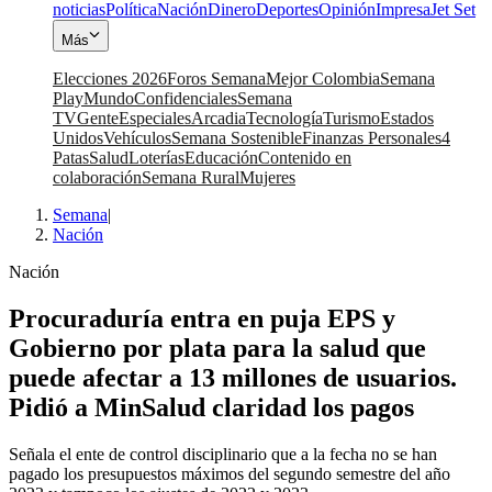
noticias
Política
Nación
Dinero
Deportes
Opinión
Impresa
Jet Set
Más
Elecciones 2026
Foros Semana
Mejor Colombia
Semana
Play
Mundo
Confidenciales
Semana
TV
Gente
Especiales
Arcadia
Tecnología
Turismo
Estados
Unidos
Vehículos
Semana Sostenible
Finanzas Personales
4
Patas
Salud
Loterías
Educación
Contenido en
colaboración
Semana Rural
Mujeres
Semana
|
Nación
Nación
Procuraduría entra en puja EPS y
Gobierno por plata para la salud que
puede afectar a 13 millones de usuarios.
Pidió a MinSalud claridad los pagos
Señala el ente de control disciplinario que a la fecha no se han
pagado los presupuestos máximos del segundo semestre del año