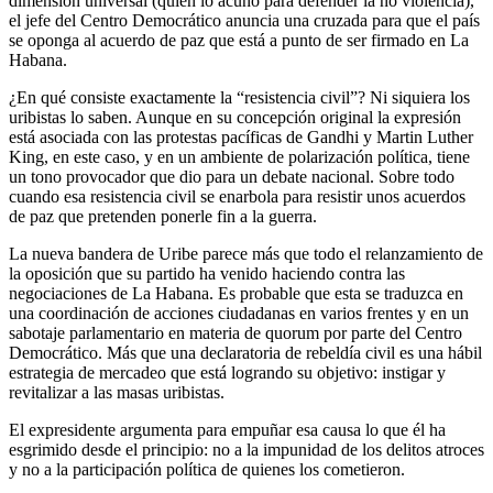
dimensión universal (quien lo acuñó para defender la no violencia),
el jefe del Centro Democrático anuncia una cruzada para que el país
se oponga al acuerdo de paz que está a punto de ser firmado en La
Habana.
¿En qué consiste exactamente la “resistencia civil”? Ni siquiera los
uribistas lo saben. Aunque en su concepción original la expresión
está asociada con las protestas pacíficas de Gandhi y Martin Luther
King, en este caso, y en un ambiente de polarización política, tiene
un tono provocador que dio para un debate nacional. Sobre todo
cuando esa resistencia civil se enarbola para resistir unos acuerdos
de paz que pretenden ponerle fin a la guerra.
La nueva bandera de Uribe parece más que todo el relanzamiento de
la oposición que su partido ha venido haciendo contra las
negociaciones de La Habana. Es probable que esta se traduzca en
una coordinación de acciones ciudadanas en varios frentes y en un
sabotaje parlamentario en materia de quorum por parte del Centro
Democrático. Más que una declaratoria de rebeldía civil es una hábil
estrategia de mercadeo que está logrando su objetivo: instigar y
revitalizar a las masas uribistas.
El expresidente argumenta para empuñar esa causa lo que él ha
esgrimido desde el principio: no a la impunidad de los delitos atroces
y no a la participación política de quienes los cometieron.