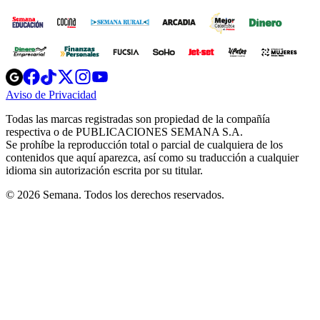
Opens
Opens
Opens
Opens
Opens
in
in
in
in
in
Aviso de Privacidad
Opens
new
new
new
new
new
in
window
window
window
window
window
Todas las marcas registradas son propiedad de la compañía
new
respectiva o de PUBLICACIONES SEMANA S.A.
window
Se prohíbe la reproducción total o parcial de cualquiera de los
contenidos que aquí aparezca, así como su traducción a cualquier
idioma sin autorización escrita por su titular.
© 2026 Semana. Todos los derechos reservados.