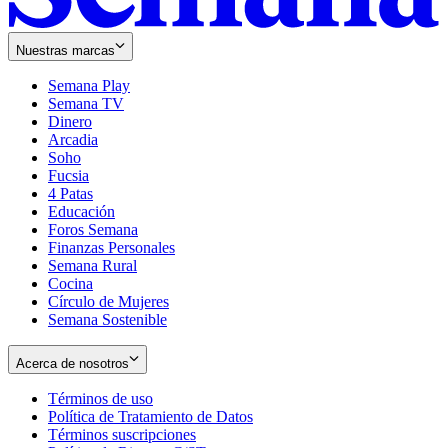
Nuestras marcas
Semana Play
Semana TV
Dinero
Arcadia
Soho
Opens
Fucsia
in
Opens
4 Patas
new
in
Educación
window
new
Foros Semana
window
Finanzas Personales
Semana Rural
Cocina
Círculo de Mujeres
Semana Sostenible
Acerca de nosotros
Términos de uso
Opens
Política de Tratamiento de Datos
in
Opens
Términos suscripciones
new
Opens
in