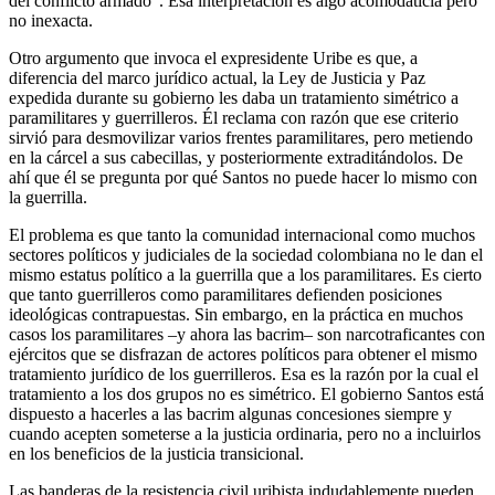
del conflicto armado”. Esa interpretación es algo acomodaticia pero
no inexacta.
Otro argumento que invoca el expresidente Uribe es que, a
diferencia del marco jurídico actual, la Ley de Justicia y Paz
expedida durante su gobierno les daba un tratamiento simétrico a
paramilitares y guerrilleros. Él reclama con razón que ese criterio
sirvió para desmovilizar varios frentes paramilitares, pero metiendo
en la cárcel a sus cabecillas, y posteriormente extraditándolos. De
ahí que él se pregunta por qué Santos no puede hacer lo mismo con
la guerrilla.
El problema es que tanto la comunidad internacional como muchos
sectores políticos y judiciales de la sociedad colombiana no le dan el
mismo estatus político a la guerrilla que a los paramilitares. Es cierto
que tanto guerrilleros como paramilitares defienden posiciones
ideológicas contrapuestas. Sin embargo, en la práctica en muchos
casos los paramilitares –y ahora las bacrim– son narcotraficantes con
ejércitos que se disfrazan de actores políticos para obtener el mismo
tratamiento jurídico de los guerrilleros. Esa es la razón por la cual el
tratamiento a los dos grupos no es simétrico. El gobierno Santos está
dispuesto a hacerles a las bacrim algunas concesiones siempre y
cuando acepten someterse a la justicia ordinaria, pero no a incluirlos
en los beneficios de la justicia transicional.
Las banderas de la resistencia civil uribista indudablemente pueden