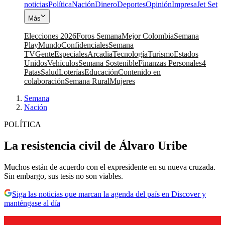
noticias
Política
Nación
Dinero
Deportes
Opinión
Impresa
Jet Set
Más
Elecciones 2026
Foros Semana
Mejor Colombia
Semana
Play
Mundo
Confidenciales
Semana
TV
Gente
Especiales
Arcadia
Tecnología
Turismo
Estados
Unidos
Vehículos
Semana Sostenible
Finanzas Personales
4
Patas
Salud
Loterías
Educación
Contenido en
colaboración
Semana Rural
Mujeres
Semana
|
Nación
POLÍTICA
La resistencia civil de Álvaro Uribe
Muchos están de acuerdo con el expresidente en su nueva cruzada.
Sin embargo, sus tesis no son viables.
Siga las noticias que marcan la agenda del país en Discover y
manténgase al día