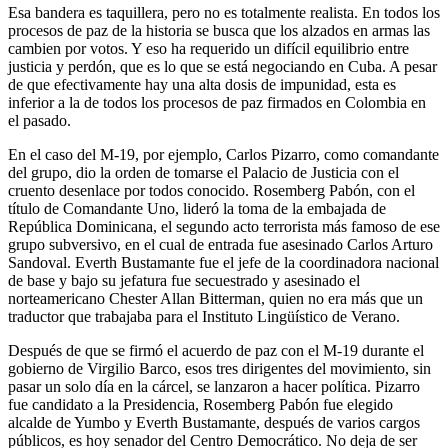
Esa bandera es taquillera, pero no es totalmente realista. En todos los
procesos de paz de la historia se busca que los alzados en armas las
cambien por votos. Y eso ha requerido un difícil equilibrio entre
justicia y perdón, que es lo que se está negociando en Cuba. A pesar
de que efectivamente hay una alta dosis de impunidad, esta es
inferior a la de todos los procesos de paz firmados en Colombia en
el pasado.
En el caso del M-19, por ejemplo, Carlos Pizarro, como comandante
del grupo, dio la orden de tomarse el Palacio de Justicia con el
cruento desenlace por todos conocido. Rosemberg Pabón, con el
título de Comandante Uno, lideró la toma de la embajada de
República Dominicana, el segundo acto terrorista más famoso de ese
grupo subversivo, en el cual de entrada fue asesinado Carlos Arturo
Sandoval. Everth Bustamante fue el jefe de la coordinadora nacional
de base y bajo su jefatura fue secuestrado y asesinado el
norteamericano Chester Allan Bitterman, quien no era más que un
traductor que trabajaba para el Instituto Lingüístico de Verano.
Después de que se firmó el acuerdo de paz con el M-19 durante el
gobierno de Virgilio Barco, esos tres dirigentes del movimiento, sin
pasar un solo día en la cárcel, se lanzaron a hacer política. Pizarro
fue candidato a la Presidencia, Rosemberg Pabón fue elegido
alcalde de Yumbo y Everth Bustamante, después de varios cargos
públicos, es hoy senador del Centro Democrático. No deja de ser