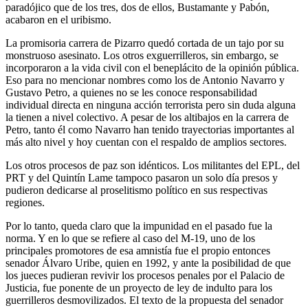
paradójico que de los tres, dos de ellos, Bustamante y Pabón,
acabaron en el uribismo.
La promisoria carrera de Pizarro quedó cortada de un tajo por su
monstruoso asesinato. Los otros exguerrilleros, sin embargo, se
incorporaron a la vida civil con el beneplácito de la opinión pública.
Eso para no mencionar nombres como los de Antonio Navarro y
Gustavo Petro, a quienes no se les conoce responsabilidad
individual directa en ninguna acción terrorista pero sin duda alguna
la tienen a nivel colectivo. A pesar de los altibajos en la carrera de
Petro, tanto él como Navarro han tenido trayectorias importantes al
más alto nivel y hoy cuentan con el respaldo de amplios sectores.
Los otros procesos de paz son idénticos. Los militantes del EPL, del
PRT y del Quintín Lame tampoco pasaron un solo día presos y
pudieron dedicarse al proselitismo político en sus respectivas
regiones.
Por lo tanto, queda claro que la impunidad en el pasado fue la
norma. Y en lo que se refiere al caso del M-19, uno de los
principales promotores de esa amnistía fue el propio entonces
senador Álvaro Uribe, quien en 1992, y ante la posibilidad de que
los jueces pudieran revivir los procesos penales por el Palacio de
Justicia, fue ponente de un proyecto de ley de indulto para los
guerrilleros desmovilizados. El texto de la propuesta del senador