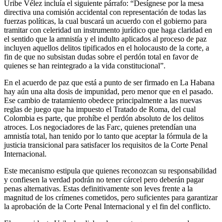
Uribe Vélez incluía el siguiente párrafo: “Desígnese por la mesa
directiva una comisión accidental con representación de todas las
fuerzas políticas, la cual buscará un acuerdo con el gobierno para
tramitar con celeridad un instrumento jurídico que haga claridad en
el sentido que la amnistía y el indulto aplicados al proceso de paz
incluyen aquellos delitos tipificados en el holocausto de la corte, a
fin de que no subsistan dudas sobre el perdón total en favor de
quienes se han reintegrado a la vida constitucional”.
En el acuerdo de paz que está a punto de ser firmado en La Habana
hay aún una alta dosis de impunidad, pero menor que en el pasado.
Ese cambio de tratamiento obedece principalmente a las nuevas
reglas de juego que ha impuesto el Tratado de Roma, del cual
Colombia es parte, que prohíbe el perdón absoluto de los delitos
atroces. Los negociadores de las Farc, quienes pretendían una
amnistía total, han tenido por lo tanto que aceptar la fórmula de la
justicia transicional para satisfacer los requisitos de la Corte Penal
Internacional.
Este mecanismo estipula que quienes reconozcan su responsabilidad
y confiesen la verdad podrán no tener cárcel pero deberán pagar
penas alternativas. Estas definitivamente son leves frente a la
magnitud de los crímenes cometidos, pero suficientes para garantizar
la aprobación de la Corte Penal Internacional y el fin del conflicto.