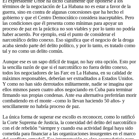
El expresidente Uribe ha dicho claramente que oponerse a los
términos de la negociación de La Habana no es estar a favor de la
guerra, sino en contra de algunas concesiones que ha hecho el
gobierno y que el Centro Democrático considera inaceptables. Pero
las condiciones que él presenta como mínimas para apoyar un
proceso de paz en la práctica no son viables y por lo tanto no podría
haber acuerdo. Por ejemplo, está el punto de considerar el
narcotráfico delito conexo. Eso significa que el negocio de la droga
acaba siendo parte del delito político, y por lo tanto, es tratado como
tal y no como un delito común.
Aunque ese es un sapo difícil de tragar, no hay otra opción. Esto por
la sencilla razón de que si el narcotráfico no fuera delito conexo,
todos los negociadores de las Farc en La Habana, en su calidad de
máximos responsables, deberían ser extraditados a Estados Unidos.
Y como no han sido derrotados militarmente, nadie se imagina que
ellos mismos pasen cuatro años negociando en Cuba para terminar
firmando sus propias condenas. Ante esa alternativa preferirían morir
combatiendo en el monte –como lo llevan haciendo 50 años- y
sencillamente no habría proceso de paz.
La única forma de superar ese escollo es reconocer, como lo ratificó
la Corte Suprema de Justicia, la conexidad del delito del narcotráfico
con el de rebelión “siempre y cuando esa actividad ilegal haya sido
cometida para financiar a las organizaciones insurgentes en el marco