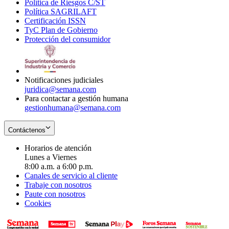
Política de Riesgos C/ST
window
in
Opens
new
Política SAGRILAFT
Opens
new
in
window
Certificación ISSN
Opens
in
window
new
TyC Plan de Gobierno
in
new
Opens
window
Protección del consumidor
new
window
in
Opens
window
new
in
window
new
window
Notificaciones judiciales
juridica@semana.com
Para contactar a gestión humana
gestionhumana@semana.com
Contáctenos
Horarios de atención
Lunes a Viernes
8:00 a.m. a 6:00 p.m.
Canales de servicio al cliente
Trabaje con nosotros
Paute con nosotros
Cookies