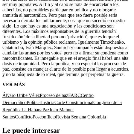
ser muy populares. Al fin y al cabo se trata de encarcelar a los
cabecillas, no permitirles participar en política y no otorgarle
amnistía al narcotráfico. Pero para que eso fuera posible sería
necesario derrotarlos militarmente, cosa que no sucedió en medio
siglo. Lo que hay es una negociación y las condiciones son
diferentes. Los máximos responsables de la guerrilla tendrán
‘restricción’ de la libertad pero no ‘privación’, que es lo que el
uribismo y la opinión pública reclaman. Igualmente Timochenko,
Catatumbo, Iván Márquez, Santrich y compañía están dispuestos a
cambiar las armas por los votos, pero no a firmar su condena como
narcotraficantes. Es innegable que en el arreglo final habrá una alta
dosis de impunidad. Pero la política, y en especial los procesos de
paz, consiste en manejar el arte de lo posible para llegar a acuerdos,
y no la búsqueda de lo ideal, que termina por perpetuar la guerra.
VER MÁS
Álvaro Uribe Vélez
Proceso de paz
FARC
Centro
Democrático
Política
Justicia
Corte Constitucional
Congreso de la
República
La Habana
Paz
Juan Manuel
Santos
Conflicto
Posconflicto
Revista Semana Colombia
Le puede interesar