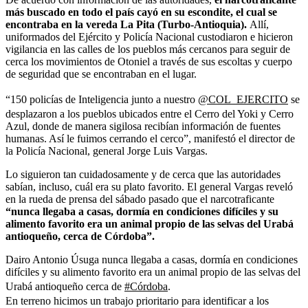
más buscado en todo el país cayó en su escondite, el cual se
encontraba en la vereda La Pita (Turbo-Antioquia).
Allí,
uniformados del Ejército y Policía Nacional custodiaron e hicieron
vigilancia en las calles de los pueblos más cercanos para seguir de
cerca los movimientos de Otoniel a través de sus escoltas y cuerpo
de seguridad que se encontraban en el lugar.
“150 policías de Inteligencia junto a nuestro
@COL_EJERCITO
se
desplazaron a los pueblos ubicados entre el Cerro del Yoki y Cerro
Azul, donde de manera sigilosa recibían información de fuentes
humanas. Así le fuimos cerrando el cerco”, manifestó el director de
la Policía Nacional, general Jorge Luis Vargas.
Lo siguieron tan cuidadosamente y de cerca que las autoridades
sabían, incluso, cuál era su plato favorito. El general Vargas reveló
en la rueda de prensa del sábado pasado que el narcotraficante
“nunca llegaba a casas, dormía en condiciones difíciles y su
alimento favorito era un animal propio de las selvas del Urabá
antioqueño, cerca de Córdoba”.
Dairo Antonio Úsuga nunca llegaba a casas, dormía en condiciones
difíciles y su alimento favorito era un animal propio de las selvas del
Urabá antioqueño cerca de
#Córdoba
.
En terreno hicimos un trabajo prioritario para identificar a los