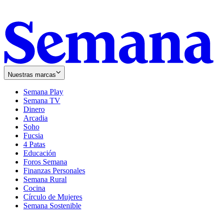
Nuestras marcas
Semana Play
Semana TV
Dinero
Arcadia
Soho
Opens
Fucsia
in
Opens
4 Patas
new
in
Educación
window
new
Foros Semana
window
Finanzas Personales
Semana Rural
Cocina
Círculo de Mujeres
Semana Sostenible