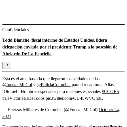
Confidenciales
Todd Blanche, fiscal interino de Estados Unidos, lidera
delegación enviada por el presidente Trump a la posesión de
Abelardo De La Espriella
Esta es el área hasta la que llegaron los soldados de las
@fuerzasMilCol
y
@PoliciaColombia
para dar captura a Alias
‘Otoniel’. Hombres especiales para misiones especiales
#CCOES
#LaVictoriaEsDeTodos
pic.twitter.com/QU45WVQh0E
— Fuerzas Militares de Colombia (@FuerzasMilCol)
October 24,
2021
De acuerdo con información de las autoridades,
el narcotraficante