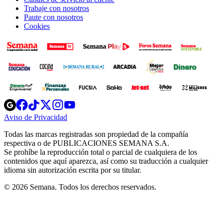
Trabaje con nosotros
Paute con nosotros
Cookies
Opens
Opens
Opens
Opens
Opens
in
in
in
in
in
Aviso de Privacidad
Opens
new
new
new
new
new
in
window
window
window
window
window
Todas las marcas registradas son propiedad de la compañía
new
respectiva o de PUBLICACIONES SEMANA S.A.
window
Se prohíbe la reproducción total o parcial de cualquiera de los
contenidos que aquí aparezca, así como su traducción a cualquier
idioma sin autorización escrita por su titular.
© 2026 Semana. Todos los derechos reservados.