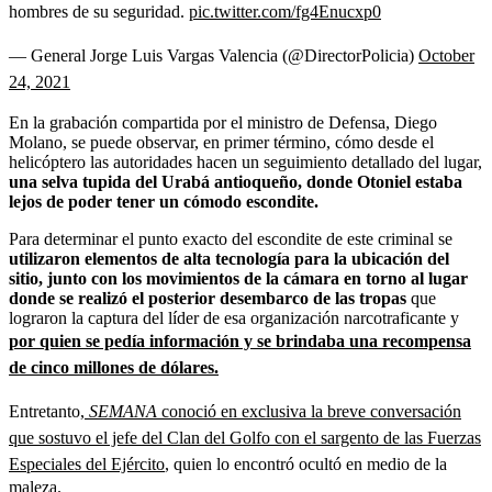
hombres de su seguridad.
pic.twitter.com/fg4Enucxp0
— General Jorge Luis Vargas Valencia (@DirectorPolicia)
October
24, 2021
En la grabación compartida por el ministro de Defensa, Diego
Molano, se puede observar, en primer término, cómo desde el
helicóptero las autoridades hacen un seguimiento detallado del lugar,
una selva tupida del Urabá antioqueño, donde Otoniel estaba
lejos de poder tener un cómodo escondite.
Para determinar el punto exacto del escondite de este criminal se
utilizaron elementos de alta tecnología para la ubicación del
sitio, junto con los movimientos de la cámara en torno al lugar
donde se realizó el posterior desembarco de las tropas
que
lograron la captura del líder de esa organización narcotraficante y
por quien se pedía información y se brindaba una recompensa
de cinco millones de dólares.
Entretanto,
SEMANA
conoció en exclusiva la breve conversación
que sostuvo el jefe del Clan del Golfo con el sargento de las Fuerzas
Especiales del Ejército
, quien lo encontró ocultó en medio de la
maleza.