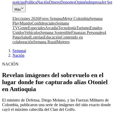
noticias
Política
Nación
Dinero
Deportes
Opinión
Impresa
Jet Set
Más
Elecciones 2026
Foros Semana
Mejor Colombia
Semana
Play
Mundo
Confidenciales
Semana
TV
Gente
Especiales
Arcadia
Tecnología
Turismo
Estados
Unidos
Vehículos
Semana Sostenible
Finanzas Personales
4
Patas
Salud
Loterías
Educación
Contenido en
colaboración
Semana Rural
Mujeres
Semana
|
Nación
NACIÓN
Revelan imágenes del sobrevuelo en el
lugar donde fue capturado alias Otoniel
en Antioquia
El ministro de Defensa, Diego Molano, y las Fuerzas Militares de
Colombia, publicaron una serie de imágenes del sitio exacto donde
cayó el máximo cabecilla del Clan del Golfo.