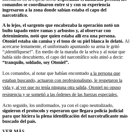
comandos se coordinaron entre sí y con su experiencia
ingresaron a la zona donde sabían estaba el capo del
narcotráfico.
A lo lejos, el sargento que encabezaba la operación notó un
bulto tapado entre ramas y arbustos y, al observar con
detenimiento, notó que quien estaba allí era una persona.
Otoniel estaba sin camisa y el tono de su piel blanca lo delató.
Al
acercarse lentamente, el uniformado apuntando su arma le gritó
“¡identifíquese!”. En medio de la maraña de la selva y al notar que
había sido descubierto, el capo del narcotráfico solo atinó a decir:
“tranquilo, soldado, soy Otoniel”.
Los comandos, al notar que habían encontrado
a la persona que
estaban buscando, actuaron con profesionalismo, le respetaron la
vida y, al ver que no tenía ninguna otra salida, Otoniel no opuso
resistencia y se sometió a las órdenes de las fuerzas especiales.
Acto seguido, los uniformados, ya con el capo neutralizado,
siguieron el protocolo y esperaron que llegara policía judicial
para que hiciera la plena identificación del narcotraficante más
buscado del país.
VER MÁS