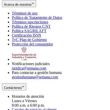
Acerca de nosotros
Términos de uso
Opens
Política de Tratamiento de Datos
in
Opens
Términos suscripciones
new
Opens
in
Política de Riesgos C/ST
window
in
Opens
new
Política SAGRILAFT
Opens
new
in
window
Certificación ISSN
Opens
in
window
new
TyC Plan de Gobierno
in
new
Opens
window
Protección del consumidor
new
window
in
Opens
window
new
in
window
new
window
Notificaciones judiciales
juridica@semana.com
Para contactar a gestión humana
gestionhumana@semana.com
Contáctenos
Horarios de atención
Lunes a Viernes
8:00 a.m. a 6:00 p.m.
Canales de servicio al cliente