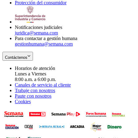
Protección del consumidor
new
window
in
Opens
window
new
in
window
new
window
Notificaciones judiciales
juridica@semana.com
Para contactar a gestión humana
gestionhumana@semana.com
Contáctenos
Horarios de atención
Lunes a Viernes
8:00 a.m. a 6:00 p.m.
Canales de servicio al cliente
Trabaje con nosotros
Paute con nosotros
Cookies