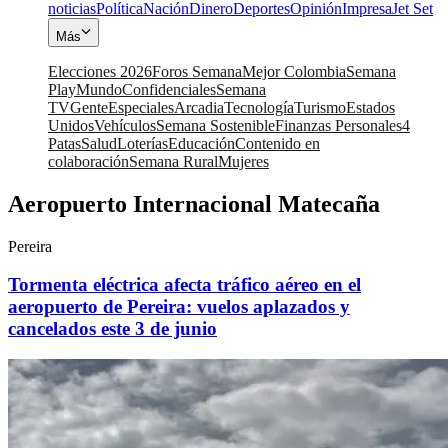
noticias
Política
Nación
Dinero
Deportes
Opinión
Impresa
Jet Set
Más
Elecciones 2026
Foros Semana
Mejor Colombia
Semana
Play
Mundo
Confidenciales
Semana
TV
Gente
Especiales
Arcadia
Tecnología
Turismo
Estados
Unidos
Vehículos
Semana Sostenible
Finanzas Personales
4
Patas
Salud
Loterías
Educación
Contenido en
colaboración
Semana Rural
Mujeres
Aeropuerto Internacional Matecaña
Pereira
Tormenta eléctrica afecta tráfico aéreo en el
aeropuerto de Pereira: vuelos aplazados y
cancelados este 3 de junio