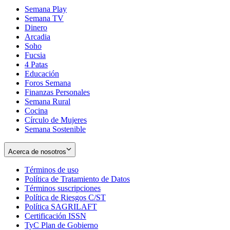
Semana Play
Semana TV
Dinero
Arcadia
Soho
Opens
Fucsia
in
Opens
4 Patas
new
in
Educación
window
new
Foros Semana
window
Finanzas Personales
Semana Rural
Cocina
Círculo de Mujeres
Semana Sostenible
Acerca de nosotros
Términos de uso
Opens
Política de Tratamiento de Datos
in
Opens
Términos suscripciones
new
Opens
in
Política de Riesgos C/ST
window
in
Opens
new
Política SAGRILAFT
Opens
new
in
window
Certificación ISSN
Opens
in
window
new
TyC Plan de Gobierno
in
new
Opens
window