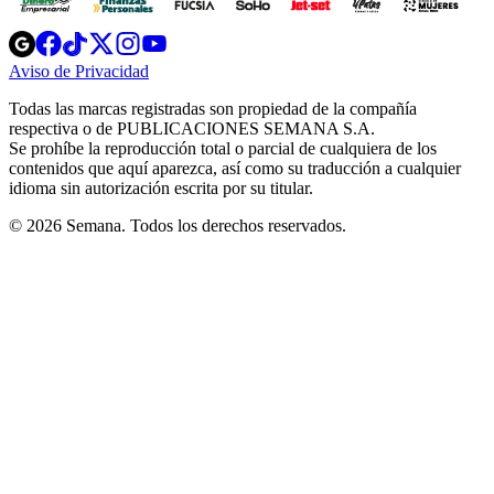
Opens
Opens
Opens
Opens
Opens
in
in
in
in
in
Aviso de Privacidad
Opens
new
new
new
new
new
in
window
window
window
window
window
Todas las marcas registradas son propiedad de la compañía
new
respectiva o de PUBLICACIONES SEMANA S.A.
window
Se prohíbe la reproducción total o parcial de cualquiera de los
contenidos que aquí aparezca, así como su traducción a cualquier
idioma sin autorización escrita por su titular.
© 2026 Semana. Todos los derechos reservados.