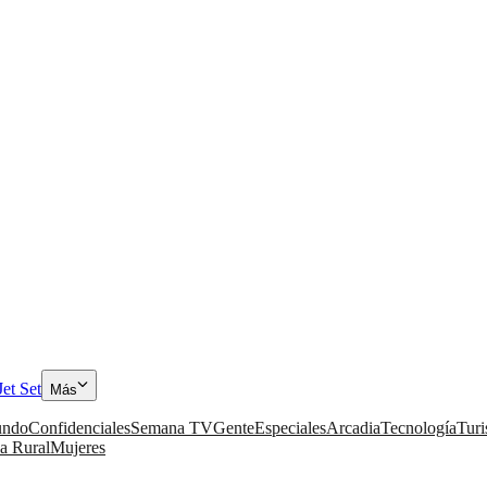
Jet Set
Más
ndo
Confidenciales
Semana TV
Gente
Especiales
Arcadia
Tecnología
Tur
a Rural
Mujeres