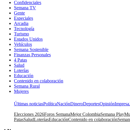
Confidenciales
Semana TV
Gente
Especiales
Arcadia
Tecnología
Turismo
Estados Unidos
Vehículos
Semana Sostenible
Finanzas Personales
4 Patas
Salud
Loterías
Educación
Contenido en colaboración
Semana Rural
Mujeres
Últimas noticias
Política
Nación
Dinero
Deportes
Opinión
Impresa
Elecciones 2026
Foros Semana
Mejor Colombia
Semana Play
Mu
Patas
Salud
Loterías
Educación
Contenido en colaboración
Seman