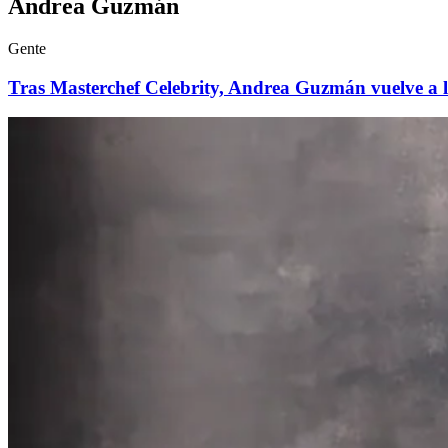
Andrea Guzmán
Gente
Tras Masterchef Celebrity, Andrea Guzmán vuelve a 