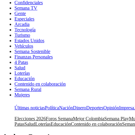
Confidenciales
Semana TV
Gente
Especiales
Arcadia
Tecnología
Turismo
Estados Unidos
Vehículos
Semana Sostenible
Finanzas Personales
4 Patas
Salud
Loterías
Educación
Contenido en colaboración
Semana Rural
Mujeres
Últimas noticias
Política
Nación
Dinero
Deportes
Opinión
Impresa
Elecciones 2026
Foros Semana
Mejor Colombia
Semana Play
Mu
Patas
Salud
Loterías
Educación
Contenido en colaboración
Seman