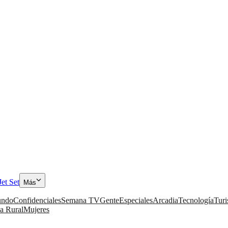
Jet Set
Más
ndo
Confidenciales
Semana TV
Gente
Especiales
Arcadia
Tecnología
Tur
a Rural
Mujeres