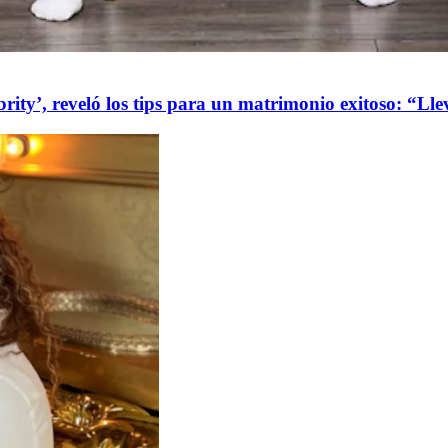
ity’, reveló los tips para un matrimonio exitoso: “Ll