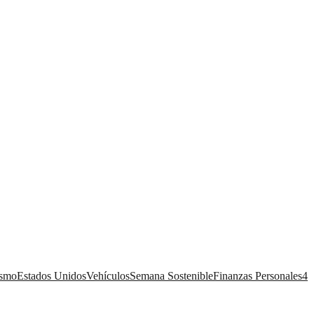
ismo
Estados Unidos
Vehículos
Semana Sostenible
Finanzas Personales
4