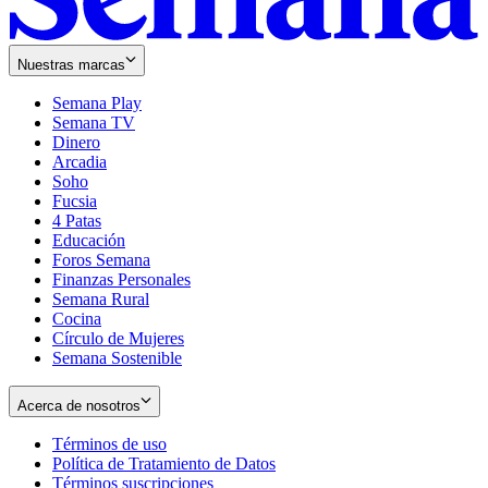
Nuestras marcas
Semana Play
Semana TV
Dinero
Arcadia
Soho
Opens
Fucsia
in
Opens
4 Patas
new
in
Educación
window
new
Foros Semana
window
Finanzas Personales
Semana Rural
Cocina
Círculo de Mujeres
Semana Sostenible
Acerca de nosotros
Términos de uso
Opens
Política de Tratamiento de Datos
in
Opens
Términos suscripciones
new
Opens
in