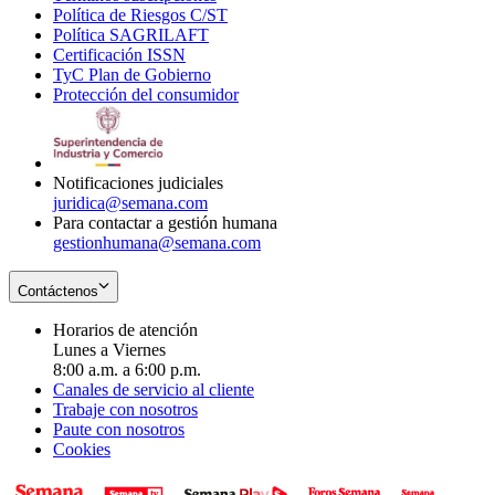
Política de Riesgos C/ST
window
in
Opens
new
Política SAGRILAFT
Opens
new
in
window
Certificación ISSN
Opens
in
window
new
TyC Plan de Gobierno
in
new
Opens
window
Protección del consumidor
new
window
in
Opens
window
new
in
window
new
window
Notificaciones judiciales
juridica@semana.com
Para contactar a gestión humana
gestionhumana@semana.com
Contáctenos
Horarios de atención
Lunes a Viernes
8:00 a.m. a 6:00 p.m.
Canales de servicio al cliente
Trabaje con nosotros
Paute con nosotros
Cookies