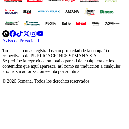
Opens
Opens
Opens
Opens
Opens
in
in
in
in
in
Aviso de Privacidad
Opens
new
new
new
new
new
in
window
window
window
window
window
Todas las marcas registradas son propiedad de la compañía
new
respectiva o de PUBLICACIONES SEMANA S.A.
window
Se prohíbe la reproducción total o parcial de cualquiera de los
contenidos que aquí aparezca, así como su traducción a cualquier
idioma sin autorización escrita por su titular.
© 2026 Semana. Todos los derechos reservados.