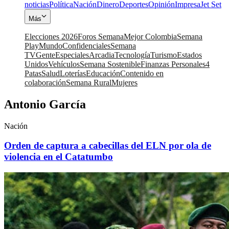
noticias
Política
Nación
Dinero
Deportes
Opinión
Impresa
Jet Set
Más
Elecciones 2026
Foros Semana
Mejor Colombia
Semana
Play
Mundo
Confidenciales
Semana
TV
Gente
Especiales
Arcadia
Tecnología
Turismo
Estados
Unidos
Vehículos
Semana Sostenible
Finanzas Personales
4
Patas
Salud
Loterías
Educación
Contenido en
colaboración
Semana Rural
Mujeres
Antonio García
Nación
Orden de captura a cabecillas del ELN por ola de
violencia en el Catatumbo