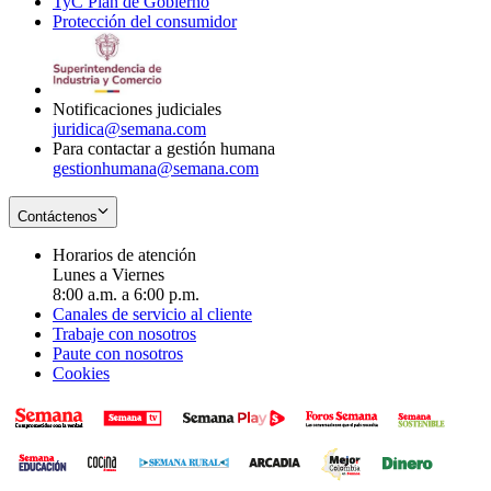
TyC Plan de Gobierno
in
new
Opens
window
Protección del consumidor
new
window
in
Opens
window
new
in
window
new
window
Notificaciones judiciales
juridica@semana.com
Para contactar a gestión humana
gestionhumana@semana.com
Contáctenos
Horarios de atención
Lunes a Viernes
8:00 a.m. a 6:00 p.m.
Canales de servicio al cliente
Trabaje con nosotros
Paute con nosotros
Cookies