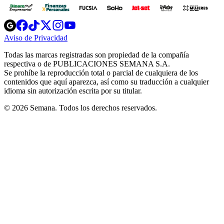
Opens
Opens
Opens
Opens
Opens
in
in
in
in
in
Aviso de Privacidad
Opens
new
new
new
new
new
in
window
window
window
window
window
Todas las marcas registradas son propiedad de la compañía
new
respectiva o de PUBLICACIONES SEMANA S.A.
window
Se prohíbe la reproducción total o parcial de cualquiera de los
contenidos que aquí aparezca, así como su traducción a cualquier
idioma sin autorización escrita por su titular.
© 2026 Semana. Todos los derechos reservados.