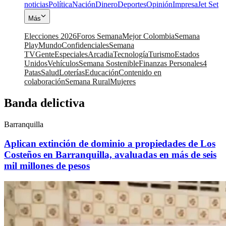
noticias
Política
Nación
Dinero
Deportes
Opinión
Impresa
Jet Set
Más
Elecciones 2026
Foros Semana
Mejor Colombia
Semana
Play
Mundo
Confidenciales
Semana
TV
Gente
Especiales
Arcadia
Tecnología
Turismo
Estados
Unidos
Vehículos
Semana Sostenible
Finanzas Personales
4
Patas
Salud
Loterías
Educación
Contenido en
colaboración
Semana Rural
Mujeres
Banda delictiva
Barranquilla
Aplican extinción de dominio a propiedades de Los
Costeños en Barranquilla, avaluadas en más de seis
mil millones de pesos