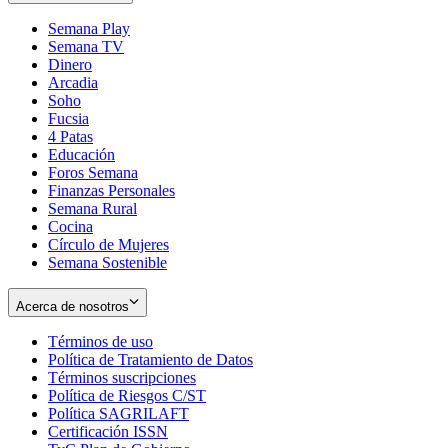
Semana Play
Semana TV
Dinero
Arcadia
Soho
Opens
Fucsia
in
Opens
4 Patas
new
in
Educación
window
new
Foros Semana
window
Finanzas Personales
Semana Rural
Cocina
Círculo de Mujeres
Semana Sostenible
Acerca de nosotros
Términos de uso
Opens
Política de Tratamiento de Datos
in
Opens
Términos suscripciones
new
Opens
in
Política de Riesgos C/ST
window
in
Opens
new
Política SAGRILAFT
Opens
new
in
window
Certificación ISSN
Opens
in
window
new